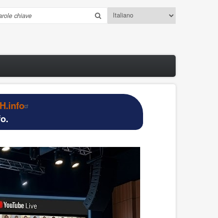
Select
erca
your
language
.info
o.