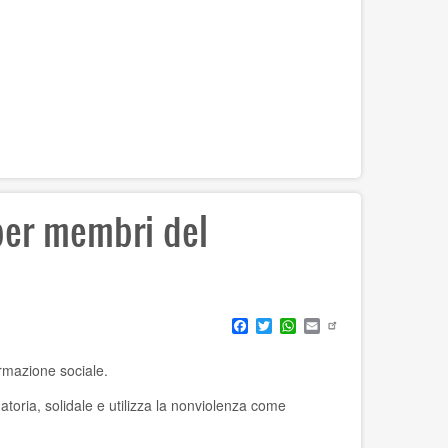
per membri del
Facebook
Twitter
WhatsApp
Email
rmazione sociale.
toria, solidale e utilizza la nonviolenza come