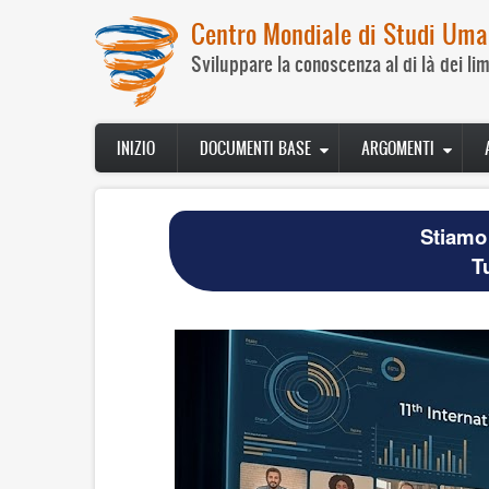
Salta
Centro Mondiale di Studi Uma
al
contenuto
Sviluppare la conoscenza al di là dei lim
principale
Navegación
INIZIO
DOCUMENTI BASE
ARGOMENTI
principal
Stiamo 
T