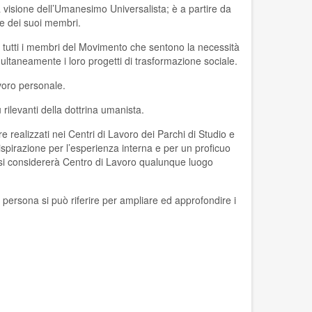
lla visione dell’Umanesimo Universalista; è a partire da
e dei suoi membri.
tutti i membri del Movimento che sentono la necessità
ltaneamente i loro progetti di trasformazione sociale.
avoro personale.
ù rilevanti della dottrina umanista.
e realizzati nei Centri di Lavoro dei Parchi di Studio e
i ispirazione per l’esperienza interna e per un proficuo
 si considererà Centro di Lavoro qualunque luogo
ni persona si può riferire per ampliare ed approfondire i