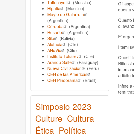
Toltecáyotl
(Messico)
Gli aspe
Hipatia
(Messico)
questa v
Mayte de Galarreta
Questo M
(Argentina)
di avanz
Córdoba
(Argentina)
Rosario
(Argentina)
E’ organ
Silo
(Bolivia)
Alétheia
(Cile)
I temi sv
ANoVio
(Cile)
Instituto Tókarev
(Cile)
Questi t
Arandú Saité
(Paraguay)
Riflessi
Nueva Civilización
(Perù)
intersca
CEH de las Américas
adibito 
CEH Pindorama
(Brasil)
Infine a
temi trat
Simposio 2023
Culture
Cultura
Ética
Política