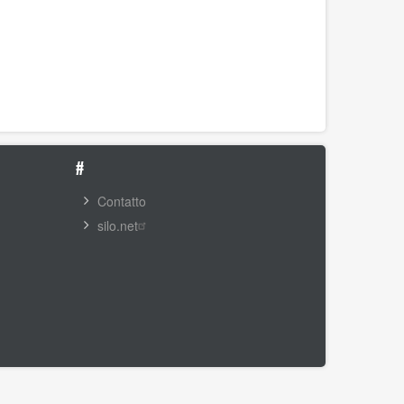
#
Contatto
silo.net