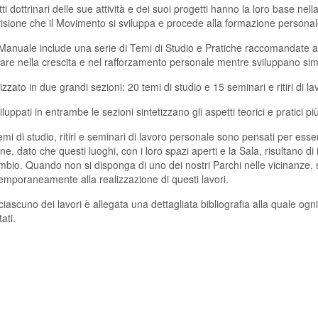
tti dottrinari delle sue attività e dei suoi progetti hanno la loro base ne
isione che il Movimento si sviluppa e procede alla formazione personal
anuale include una serie di Temi di Studio e Pratiche raccomandate a 
are nella crescita e nel rafforzamento personale mentre sviluppano simu
izzato in due grandi sezioni: 20 temi di studio e 15 seminari e ritiri di l
iluppati in entrambe le sezioni sintetizzano gli aspetti teorici e pratici pi
emi di studio, ritiri e seminari di lavoro personale sono pensati per esser
one, dato che questi luoghi, con i loro spazi aperti e la Sala, risultano d
mbio. Quando non si disponga di uno dei nostri Parchi nelle vicinanze,
temporaneamente alla realizzazione di questi lavori.
 ciascuno dei lavori è allegata una dettagliata bibliografia alla quale og
tati.