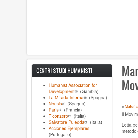
Man
CENTRI STUDI HUMANISTI
Mov
Humanist Association for
Development
(Gambia)
La Mirada Interna
(Spagna)
Noesis
(Spagna)
Materiali
Paris
(Francia)
Il Movim
Ticonzero
(Italia)
Salvatore Puledda
(Italia)
Lotta pe
Acciones Ejemplares
metodolo
(Portogallo)