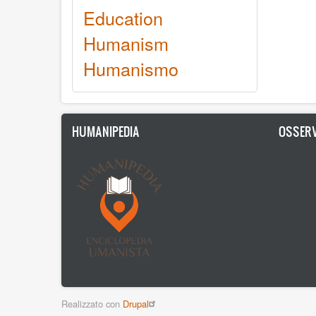
Education
Humanism
Humanismo
HUMANIPEDIA
OSSERV
Realizzato con
Drupal