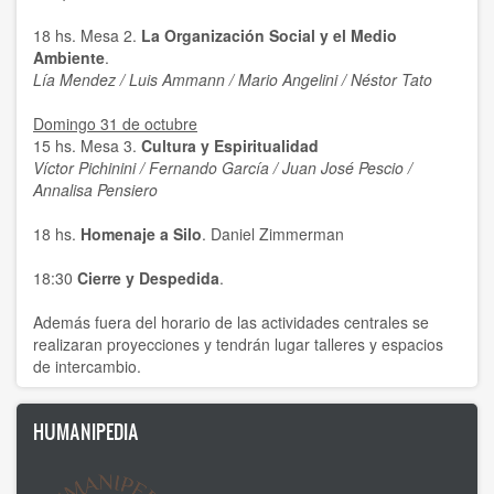
Boris Koval
18 hs. Mesa 2.
La Organización Social y el Medio
Ambiente
.
C Braulio
Lía Mendez / Luis Ammann / Mario Angelini / Néstor Tato
CMEH
Domingo 31 de octubre
15 hs. Mesa 3.
Cultura y Espiritualidad
CSU Salvatore Puledda
Víctor Pichinini / Fernando García / Juan José Pescio /
Annalisa Pensiero
Carlos Crespo Burgos
18 hs.
Homenaje a Silo
. Daniel Zimmerman
Centro Mondiale di Studi Umanista
18:30
Cierre y Despedida
.
Centro Mundial Estudios Humanistas
Además fuera del horario de las actividades centrales se
Centro Mundial de Estudios Humanistas
realizaran proyecciones y tendrán lugar talleres y espacios
de intercambio.
Daniel Leon
HUMANIPEDIA
Daniel R. León
Dionísia Sá