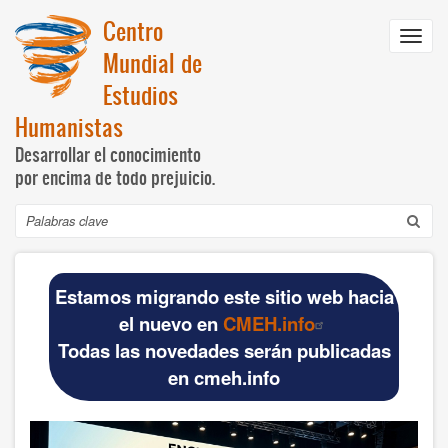
Pasar
Centro
al
Toggl
contenido
Mundial de
navig
principal
Estudios
Humanistas
Desarrollar el conocimiento
por encima de todo prejuicio.
Buscar
Navegación
INICIO
principal
Estamos migrando este sitio web hacia
DOCUMENTOS BÁSICOS
el nuevo en
CMEH.info
Todas las novedades serán publicadas
CMEH
en cmeh.info
Documentos oficiales