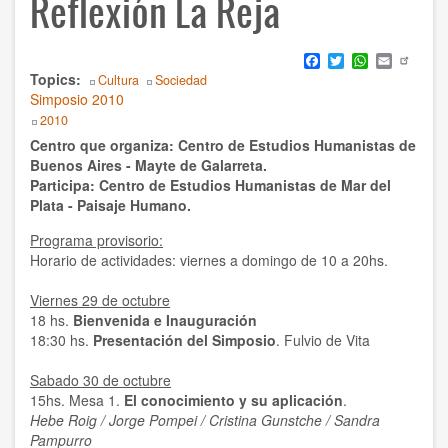
Reflexión La Reja
Humanismo
Facebook
Twitter
WhatsApp
Email
Noviolencia
Topics
Cultura
Sociedad
Simposio 2010
Política
2010
Body
Centro que organiza: Centro de Estudios Humanistas de
Psicología
Buenos Aires - Mayte de Galarreta.
Participa: Centro de Estudios Humanistas de Mar del
Salud
Plata - Paisaje Humano.
Sociedad
Programa provisorio:
Horario de actividades: viernes a domingo de 10 a 20hs.
AUTOR
Viernes 29 de octubre
18 hs.
Bienvenida e Inauguración
Ildefonso Hernández Silva
18:30 hs.
Presentación del Simposio
. Fulvio de Vita
2025
Sabado 30 de octubre
15hs. Mesa 1.
El conocimiento y su aplicación
.
Angélica Soler
Hebe Roig / Jorge Pompei / Cristina Gunstche / Sandra
Pampurro