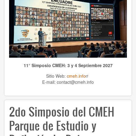
Publicaciones CMEH
TEMAS
Antropología
Ciencias naturales
Ciencias
11° Simposio CMEH: 3 y 4 Septiembre 2027
Cultura
Sitio Web:
cmeh.info
Economía
E-mail: contact@cmeh.info
Educación
2do Simposio del CMEH
Espiritualidad
Ética
Parque de Estudio y
Historia