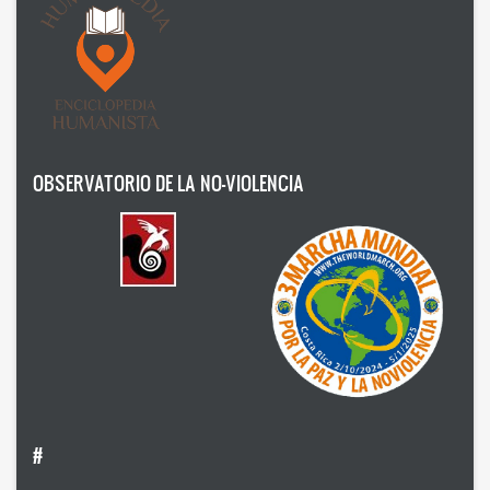
Doris Balvín
Edmondo Grassi
Eduardo Gozalo
Efrén Villareal
OBSERVATORIO DE LA NO-VIOLENCIA
Federico Rojas
Fernando Garzón Orellana
Francesca Dragotto
François Giorgi
Fulvio De Vita
Hervé Andrés
#
Hugo Novotny