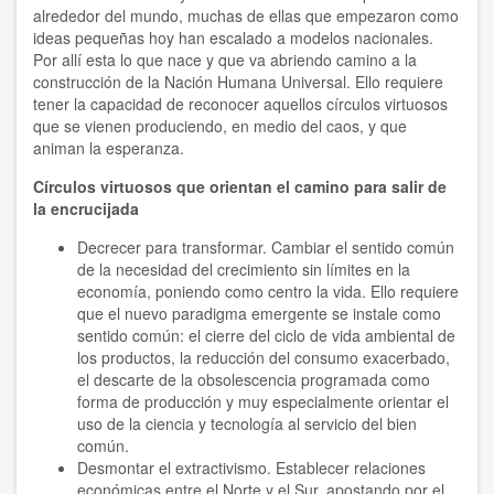
2014
alrededor del mundo, muchas de ellas que empezaron como
ideas pequeñas hoy han escalado a modelos nacionales.
2012
Por allí esta lo que nace y que va abriendo camino a la
construcción de la Nación Humana Universal. Ello requiere
2011
tener la capacidad de reconocer aquellos círculos virtuosos
que se vienen produciendo, en medio del caos, y que
2010
animan la esperanza.
Círculos virtuosos que orientan el camino para salir de
2009
la encrucijada
2008
Decrecer para transformar. Cambiar el sentido común
de la necesidad del crecimiento sin límites en la
2007
economía, poniendo como centro la vida. Ello requiere
que el nuevo paradigma emergente se instale como
2006
sentido común: el cierre del ciclo de vida ambiental de
los productos, la reducción del consumo exacerbado,
1998
el descarte de la obsolescencia programada como
forma de producción y muy especialmente orientar el
1997
uso de la ciencia y tecnología al servicio del bien
común.
1996
Desmontar el extractivismo. Establecer relaciones
económicas entre el Norte y el Sur, apostando por el