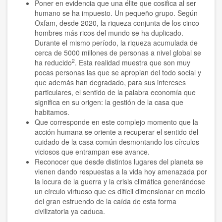
Poner en evidencia que una élite que cosifica al ser
Luz Jahnen
humano se ha impuesto. Un pequeño grupo. Según
Oxfam, desde 2020, la riqueza conjunta de los cinco
Luís Filipe Guerra
hombres más ricos del mundo se ha duplicado.
Durante el mismo período, la riqueza acumulada de
Luís Guerra Y Lía Méndez
cerca de 5000 millones de personas a nivel global se
2
ha reducido
. Esta realidad muestra que son muy
Marcela Latorre
pocas personas las que se apropian del todo social y
que además han degradado, para sus intereses
Moreno Daini
particulares, el sentido de la palabra economía que
significa en su origen: la gestión de la casa que
Nestor Tato
habitamos.
Que corresponde en este complejo momento que la
Olivier Turquet
acción humana se oriente a recuperar el sentido del
cuidado de la casa común desmontando los círculos
Oscar Cevey
viciosos que entrampan ese avance.
Reconocer que desde distintos lugares del planeta se
vienen dando respuestas a la vida hoy amenazada por
Paulo Magalhães
la locura de la guerra y la crisis climática generándose
un círculo virtuoso que es difícil dimensionar en medio
Philippe Moal
del gran estruendo de la caída de esta forma
civilizatoria ya caduca.
Premios Nobel de la Paz