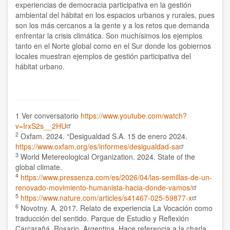
experiencias de democracia participativa en la gestión
ambiental del hábitat en los espacios urbanos y rurales, pues
son los más cercanos a la gente y a los retos que demanda
enfrentar la crisis climática. Son muchísimos los ejemplos
tanto en el Norte global como en el Sur donde los gobiernos
locales muestran ejemplos de gestión participativa del
hábitat urbano.
1 Ver conversatorio
https://www.youtube.com/watch?
v=IrxS2s__2HU
2
Oxfam. 2024. “Desigualdad S.A. 15 de enero 2024.
https://www.oxfam.org/es/informes/desigualdad-sa
3
World Metereological Organization. 2024. State of the
global climate.
4
https://www.pressenza.com/es/2026/04/las-semillas-de-un-
renovado-movimiento-humanista-hacia-donde-vamos/
5
https://www.nature.com/articles/s41467-025-59877-x
6
Novotny. A. 2017. Relato de experiencia La Vocación como
traducción del sentido. Parque de Estudio y Reflexión
Carcarañá. Rosario, Argentina. Hace referencia a la charla