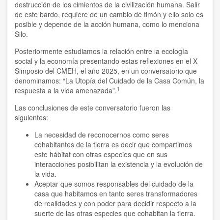
destrucción de los cimientos de la civilización humana. Salir
de este bardo, requiere de un cambio de timón y ello solo es
Humanist World Center of Studies
posible y depende de la acción humana, como lo menciona
Silo.
Ibar Zepeda y Doris Balvín
Posteriormente estudiamos la relación entre la ecología
Javier Tolcachier
social y la economía presentando estas reflexiones en el X
Simposio del CMEH, el año 2025, en un conversatorio que
denominamos: “La Utopía del Cuidado de la Casa Común, la
Jordi Jiménez
1
respuesta a la vida amenazada”.
Jorge Pompei
Las conclusiones de este conversatorio fueron las
siguientes:
Juan Espinosa
La necesidad de reconocernos como seres
Juan Manuel Vega
cohabitantes de la tierra es decir que compartimos
este hábitat con otras especies que en sus
Loredana Cici
interacciones posibilitan la existencia y la evolución de
la vida.
Aceptar que somos responsables del cuidado de la
Lorenzo Palumbo
casa que habitamos en tanto seres transformadores
de realidades y con poder para decidir respecto a la
Lourdes Cuellar
suerte de las otras especies que cohabitan la tierra.