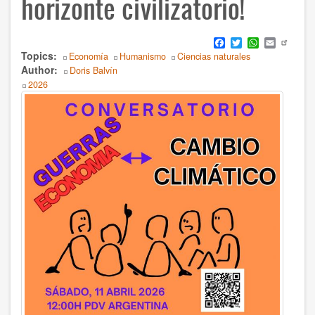
horizonte civilizatorio!
Humanismo
Facebook
Twitter
WhatsApp
Email
Noviolencia
Topics
Economía
Humanismo
Ciencias naturales
Author
Doris Balvín
Política
2026
Body
Psicología
Salud
Sociedad
AUTOR
Ildefonso Hernández Silva
2025
Angélica Soler