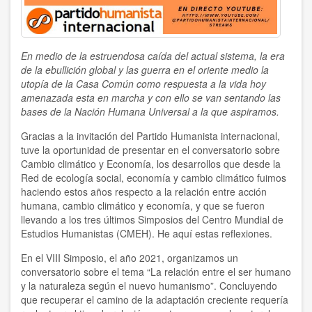
Boris Koval
C Braulio
En medio de la estruendosa caída del actual sistema, la era
CMEH
de la ebullición global y las guerra en el oriente medio la
utopía de la Casa Común como respuesta a la vida hoy
CSU Salvatore Puledda
amenazada esta en marcha y con ello se van sentando las
bases de la Nación Humana Universal a la que aspiramos.
Carlos Crespo Burgos
Gracias a la invitación del Partido Humanista internacional,
tuve la oportunidad de presentar en el conversatorio sobre
Centro Mondiale di Studi Umanista
Cambio climático y Economía, los desarrollos que desde la
Red de ecología social, economía y cambio climático fuimos
Centro Mundial Estudios Humanistas
haciendo estos años respecto a la relación entre acción
humana, cambio climático y economía, y que se fueron
Centro Mundial de Estudios Humanistas
llevando a los tres últimos Simposios del Centro Mundial de
Estudios Humanistas (CMEH). He aquí estas reflexiones.
Daniel Leon
En el VIII Simposio, el año 2021, organizamos un
Daniel R. León
conversatorio sobre el tema “La relación entre el ser humano
y la naturaleza según el nuevo humanismo”. Concluyendo
que recuperar el camino de la adaptación creciente requería
Dionísia Sá