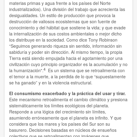
materias primas y agua frente a los países del Norte
industrializados). Una división del trabajo que acrecienta las
Vito Correddu
desigualdades. Un estilo de producción que provoca la
destrucción de valiosos ecosistemas que son fuente de
SIMPOSIOS
conocimiento y del hábitat que sostiene la vida; y que evade
la internalización de sus costos ambientales o mejor dicho
los distribuye en la sociedad. Como dice Tony Robinson
Listado de los Simposios
“Seguimos generando riqueza sin sentido, información sin
sabiduría y poder sin dirección. Al mismo tiempo, la propia
Simposio 2025
Tierra está siendo empujada hacia el agotamiento por una
civilización cuyo principio organizador es la acumulación y no
Simposio 2019
4
la humanización".
Es un sistema que se retroalimenta con
el temor a la muerte, a la perdida de lo que “supuestamente
Simposio 2023
se ha ganado” y en la violencia estructural.
Simposio 2018
El consumismo exacerbado y la práctica del usar y tirar.
Este mecanismo retroalimenta el cambio climático y presiona
Simposio 2021
sistemáticamente los límites ecológicos del planeta.
Responde a una lógica del crecimiento sin límites,
asumiendo erróneamente que el planeta es infinito. Y que
Simposio 2016
considera que los mares y los países del Sur son su
basurero. Decisiones basadas en núcleos de ensueños
Simposio 2014
colectivos que se retroalimentan con imágenes que