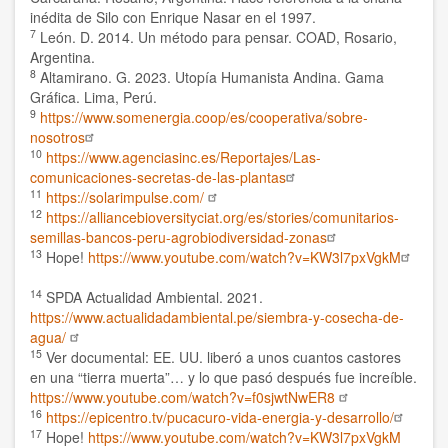
inédita de Silo con Enrique Nasar en el 1997.
7
León. D. 2014. Un método para pensar. COAD, Rosario,
Argentina.
8
Altamirano. G. 2023. Utopía Humanista Andina. Gama
Gráfica. Lima, Perú.
9
https://www.somenergia.coop/es/cooperativa/sobre-
nosotros
10
https://www.agenciasinc.es/Reportajes/Las-
comunicaciones-secretas-de-las-plantas
11
https://solarimpulse.com/
12
https://alliancebioversityciat.org/es/stories/comunitarios-
semillas-bancos-peru-agrobiodiversidad-zonas
13
Hope!
https://www.youtube.com/watch?v=KW3l7pxVgkM
14
SPDA Actualidad Ambiental. 2021.
https://www.actualidadambiental.pe/siembra-y-cosecha-de-
agua/
15
Ver documental: EE. UU. liberó a unos cuantos castores
en una “tierra muerta”… y lo que pasó después fue increíble.
https://www.youtube.com/watch?v=f0sjwtNwER8
16
https://epicentro.tv/pucacuro-vida-energia-y-desarrollo/
17
Hope!
https://www.youtube.com/watch?v=KW3l7pxVgkM