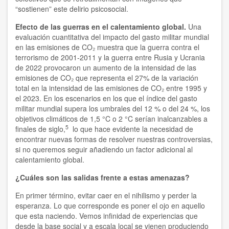
“sostienen” este delirio psicosocial.
Simposio 2012
Efecto de las guerras en el calentamiento global.
Una
Simposio 2010
evaluación cuantitativa del impacto del gasto militar mundial
en las emisiones de CO₂ muestra que la guerra contra el
Simposio 2009
terrorismo de 2001-2011 y la guerra entre Rusia y Ucrania
de 2022 provocaron un aumento de la intensidad de las
Simposio 2008
emisiones de CO₂ que representa el 27% de la variación
total en la intensidad de las emisiones de CO₂ entre 1995 y
el 2023. En los escenarios en los que el índice del gasto
AÑO
militar mundial supera los umbrales del 12 % o del 24 %, los
objetivos climáticos de 1,5 °C o 2 °C serían inalcanzables a
2020
5
finales de siglo,
lo que hace evidente la necesidad de
encontrar nuevas formas de resolver nuestras controversias,
2019
si no queremos seguir añadiendo un factor adicional al
calentamiento global.
2018
¿Cuáles son las salidas frente a estas amenazas?
2017
En primer término, evitar caer en el nihilismo y perder la
esperanza. Lo que corresponde es poner el ojo en aquello
2016
que esta naciendo. Vemos infinidad de experiencias que
desde la base social y a escala local se vienen produciendo