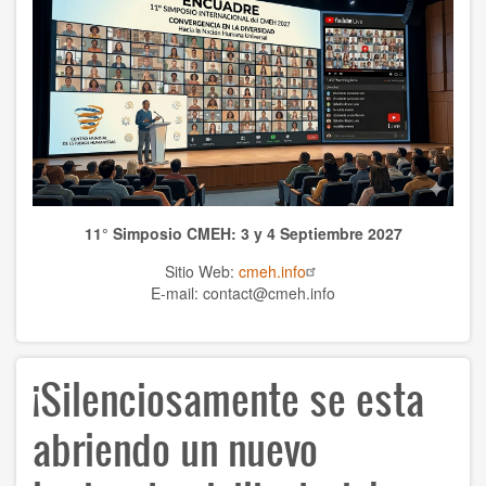
Publicaciones CMEH
TEMAS
Antropología
Ciencias naturales
Ciencias
11° Simposio CMEH: 3 y 4 Septiembre 2027
Cultura
Sitio Web:
cmeh.info
Economía
E-mail: contact@cmeh.info
Educación
¡Silenciosamente se esta
Espiritualidad
Ética
abriendo un nuevo
Historia