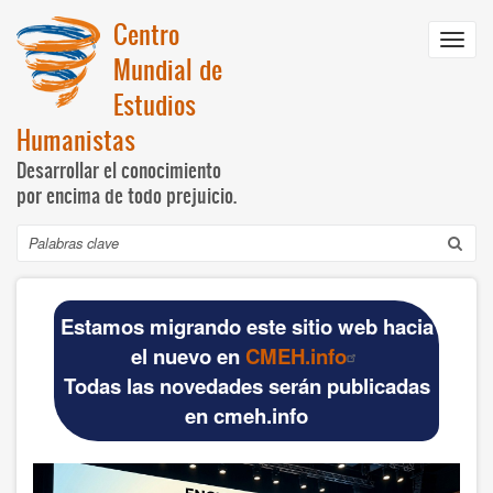
Pasar
Centro
al
Toggl
contenido
Mundial de
navig
principal
Estudios
Humanistas
Desarrollar el conocimiento
por encima de todo prejuicio.
Buscar
Navegación
INICIO
principal
Estamos migrando este sitio web hacia
DOCUMENTOS BÁSICOS
el nuevo en
CMEH.info
Todas las novedades serán publicadas
CMEH
en cmeh.info
Documentos oficiales