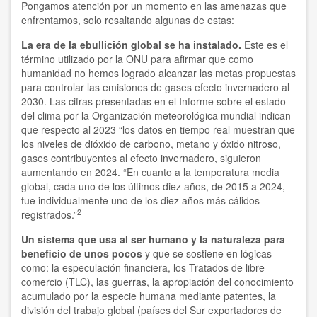
Pongamos atención por un momento en las amenazas que
Raffaele Tumino
enfrentamos, solo resaltando algunas de estas:
La era de la ebullición global se ha instalado.
Este es el
Rita Valinho
término utilizado por la ONU para afirmar que como
humanidad no hemos logrado alcanzar las metas propuestas
Roberta Consilvio
para controlar las emisiones de gases efecto invernadero al
2030. Las cifras presentadas en el Informe sobre el estado
Rodrigo Carazo
del clima por la Organización meteorológica mundial indican
que respecto al 2023 “los datos en tiempo real muestran que
Sabine Mendes Lima Moura
los niveles de dióxido de carbono, metano y óxido nitroso,
gases contribuyentes al efecto invernadero, siguieron
Silo
aumentando en 2024. “En cuanto a la temperatura media
global, cada uno de los últimos diez años, de 2015 a 2024,
Silvia Bercú
fue individualmente uno de los diez años más cálidos
2
registrados.”
Silvia Swinden
Un sistema que usa al ser humano y la naturaleza para
beneficio de unos pocos
y que se sostiene en lógicas
Simposio 2025
como: la especulación financiera, los Tratados de libre
comercio (TLC), las guerras, la apropiación del conocimiento
Tatiana de Barelli y Philippe Moal
acumulado por la especie humana mediante patentes, la
división del trabajo global (países del Sur exportadores de
Tomás Hirsch