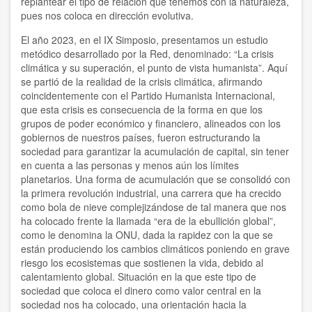
replantear el tipo de relación que tenemos con la naturaleza,
pues nos coloca en dirección evolutiva.
Doris Balvín
El año 2023, en el IX Simposio, presentamos un estudio
Edmondo Grassi
metódico desarrollado por la Red, denominado: “La crisis
climática y su superación, el punto de vista humanista”. Aquí
Eduardo Gozalo
se partió de la realidad de la crisis climática, afirmando
coincidentemente con el Partido Humanista Internacional,
Efrén Villareal
que esta crisis es consecuencia de la forma en que los
grupos de poder económico y financiero, alineados con los
Federico Rojas
gobiernos de nuestros países, fueron estructurando la
sociedad para garantizar la acumulación de capital, sin tener
Fernando Garzón Orellana
en cuenta a las personas y menos aún los límites
planetarios. Una forma de acumulación que se consolidó con
la primera revolución industrial, una carrera que ha crecido
Francesca Dragotto
como bola de nieve complejizándose de tal manera que nos
ha colocado frente la llamada “era de la ebullición global”,
François Giorgi
como le denomina la ONU, dada la rapidez con la que se
están produciendo los cambios climáticos poniendo en grave
Fulvio De Vita
riesgo los ecosistemas que sostienen la vida, debido al
calentamiento global. Situación en la que este tipo de
Hervé Andrés
sociedad que coloca el dinero como valor central en la
sociedad nos ha colocado, una orientación hacia la
Hugo Novotny