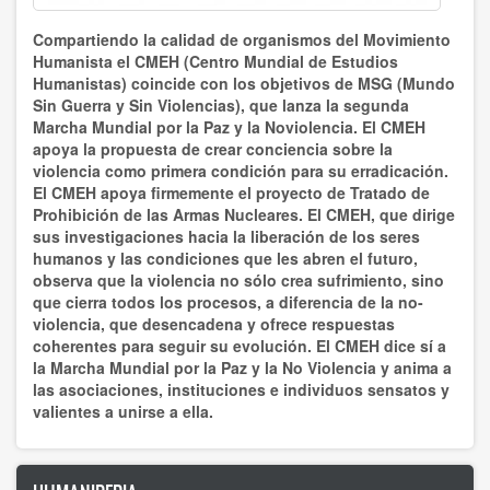
Boris Koval
Compartiendo la calidad de organismos del Movimiento
C Braulio
Humanista e
l CMEH (Centro Mundial de Estudios
Humanistas) coincide con los objetivos de MSG (Mundo
CMEH
Sin Guerra y Sin Violencias), que lanza la segunda
Marcha Mundial por la Paz y la Noviolencia. El CMEH
apoya la propuesta de crear conciencia sobre la
CSU Salvatore Puledda
violencia como primera condición para su erradicación.
El CMEH apoya firmemente el proyecto de Tratado de
Carlos Crespo Burgos
Prohibición de las Armas Nucleares. El CMEH, que dirige
sus investigaciones hacia la liberación de los seres
Centro Mondiale di Studi Umanista
humanos y las condiciones que les abren el futuro,
observa que la violencia no sólo crea sufrimiento, sino
Centro Mundial Estudios Humanistas
que cierra todos los procesos, a diferencia de la no-
violencia, que desencadena y ofrece respuestas
Centro Mundial de Estudios Humanistas
coherentes para seguir su evolución. El CMEH dice sí a
la Marcha Mundial por la Paz y la No Violencia y anima a
Daniel Leon
las asociaciones, instituciones e individuos sensatos y
valientes a unirse a ella.
Daniel R. León
Dionísia Sá