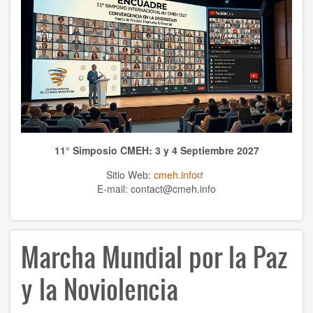
Publicaciones CMEH
TEMAS
Antropología
Ciencias naturales
Ciencias
11° Simposio CMEH: 3 y 4 Septiembre 2027
Cultura
Sitio Web:
cmeh.info
Economía
E-mail: contact@cmeh.info
Educación
Marcha Mundial por la Paz
Espiritualidad
Ética
y la Noviolencia
Historia