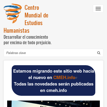
Pasar
Centro
al
Toggl
contenido
Mundial de
navig
principal
Estudios
Humanistas
Desarrollar el conocimiento
por encima de todo prejuicio.
Buscar
Navegación
INICIO
principal
Estamos migrando este sitio web hacia
DOCUMENTOS BÁSICOS
el nuevo en
CMEH.info
Todas las novedades serán publicadas
CMEH
en cmeh.info
Documentos oficiales