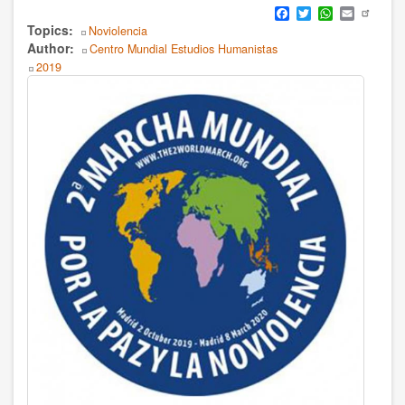
Facebook
Twitter
WhatsApp
Email
Humanismo
Topics
Noviolencia
Author
Centro Mundial Estudios Humanistas
Noviolencia
2019
Body
Política
Psicología
Salud
Sociedad
AUTOR
Ildefonso Hernández Silva
2025
Angélica Soler