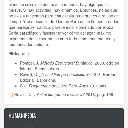
2014
plano se crea y se destruye la materia, hay algo que lo
mueve. Si hay actividad, hay dinámica. Entonces, no es que
2012
no exista un tiempo para esa escala, sino que es otro tipo de
tiempo. Y esa especie de Tiempo Puro es un tiempo creador
2011
que parece ser caótico, parece estar dominado por el azar.
Sería paradójico y fascinante ver cómo del azar, máximo
2010
exponente de la libertad, se crea todo fenómeno material y
todo encadenamiento.
2009
Bibliografía:
2008
Pompei, J.
Método Estructural Dinámico
. 2008, edición
interna. Buenos Aires.
2007
Rovelli, C.
¿Y si el tiempo no existiera?
2018, Herder
Editorial. Barcelona.
2006
Silo.
Fragmentos del Libro Rojo.
Años 70, notas.
[1]
Rovelli, C.
¿Y si el tiempo no existiera?
2018, pág. 108.
1998
1997
HUMANIPEDIA
1996