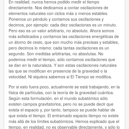
En realidad, nunca hemos podido medir el tiempo
directamente. Nos dedicamos a contar oscilaciones de
Humanist World Center of Studies
elementos naturales con ciclos más o menos estables.
Ponemos un péndulo y contamos sus oscilaciones y
Ibar Zepeda y Doris Balvín
decimos, por ejemplo: cada diez oscilaciones es un minuto.
Pero eso es un valor arbitrario, no absoluto. Ahora somos
Javier Tolcachier
más sofisticados y contamos las oscilaciones energéticas de
un átomo de cesio, que son mucho más precisas y estables,
Jordi Jiménez
pero decimos lo mismo: cada tantas oscilaciones es un
segundo. Son medidas arbitrarias, no absolutas. No
podemos medir el tiempo, sólo contamos oscilaciones que
Jorge Pompei
se dan en la naturaleza. Y son estas oscilaciones naturales
las que se modifican en presencia de la gravedad o la
Juan Espinosa
velocidad. Ni siquiera sabemos si El Tiempo se modifica.
Juan Manuel Vega
Por si esto fuera poco, actualmente se está trabajando, en la
física de partículas, con la teoría de la gravedad cuántica.
Loredana Cici
Según esta formulación, en el mundo subatómico sólo
existen campos gravitatorios, pero no se puede decir que
Lorenzo Palumbo
exista el espacio y, por tanto, tampoco se puede hablar de
que exista el tiempo. El entramado espacio-tiempo no existe
Lourdes Cuellar
más allá de los límites subatómicos. Hemos explicado que el
tiempo, en realidad, no es observable directamente, y sólo lo