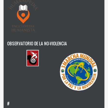
1995
1994
1980
2021
OBSERVATORIO DE LA NO-VIOLENCIA
2022
2023
2024
2025
2026
#