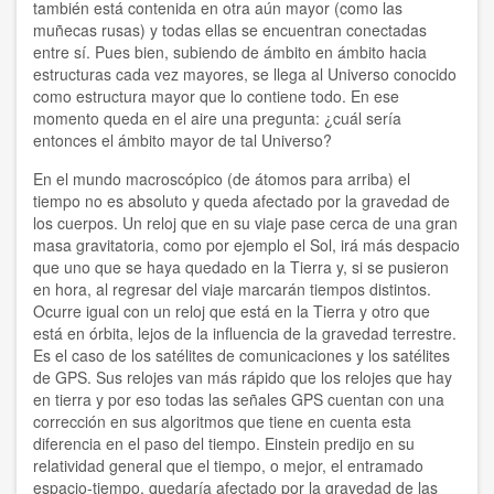
también está contenida en otra aún mayor (como las
Boris Koval
muñecas rusas) y todas ellas se encuentran conectadas
entre sí. Pues bien, subiendo de ámbito en ámbito hacia
C Braulio
estructuras cada vez mayores, se llega al Universo conocido
como estructura mayor que lo contiene todo. En ese
CMEH
momento queda en el aire una pregunta: ¿cuál sería
entonces el ámbito mayor de tal Universo?
CSU Salvatore Puledda
En el mundo macroscópico (de átomos para arriba) el
Carlos Crespo Burgos
tiempo no es absoluto y queda afectado por la gravedad de
los cuerpos. Un reloj que en su viaje pase cerca de una gran
Centro Mondiale di Studi Umanista
masa gravitatoria, como por ejemplo el Sol, irá más despacio
que uno que se haya quedado en la Tierra y, si se pusieron
en hora, al regresar del viaje marcarán tiempos distintos.
Centro Mundial Estudios Humanistas
Ocurre igual con un reloj que está en la Tierra y otro que
está en órbita, lejos de la influencia de la gravedad terrestre.
Centro Mundial de Estudios Humanistas
Es el caso de los satélites de comunicaciones y los satélites
de GPS. Sus relojes van más rápido que los relojes que hay
Daniel Leon
en tierra y por eso todas las señales GPS cuentan con una
corrección en sus algoritmos que tiene en cuenta esta
Daniel R. León
diferencia en el paso del tiempo. Einstein predijo en su
relatividad general que el tiempo, o mejor, el entramado
Dionísia Sá
espacio-tiempo, quedaría afectado por la gravedad de las