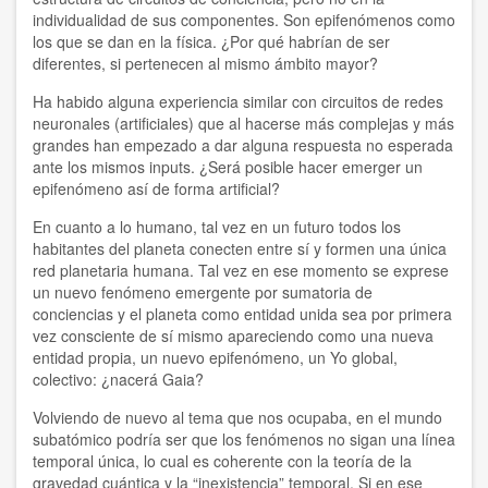
individualidad de sus componentes. Son epifenómenos como
Simposio 2012
los que se dan en la física. ¿Por qué habrían de ser
diferentes, si pertenecen al mismo ámbito mayor?
Simposio 2010
Ha habido alguna experiencia similar con circuitos de redes
Simposio 2009
neuronales (artificiales) que al hacerse más complejas y más
grandes han empezado a dar alguna respuesta no esperada
Simposio 2008
ante los mismos inputs. ¿Será posible hacer emerger un
epifenómeno así de forma artificial?
AÑO
En cuanto a lo humano, tal vez en un futuro todos los
habitantes del planeta conecten entre sí y formen una única
2020
red planetaria humana. Tal vez en ese momento se exprese
un nuevo fenómeno emergente por sumatoria de
2019
conciencias y el planeta como entidad unida sea por primera
vez consciente de sí mismo apareciendo como una nueva
2018
entidad propia, un nuevo epifenómeno, un Yo global,
colectivo: ¿nacerá Gaia?
2017
Volviendo de nuevo al tema que nos ocupaba, en el mundo
subatómico podría ser que los fenómenos no sigan una línea
2016
temporal única, lo cual es coherente con la teoría de la
gravedad cuántica y la “inexistencia” temporal. Si en ese