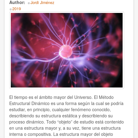
Author
Jordi Jiménez
2019
Humanismo
Body
Noviolencia
Política
Psicología
Salud
Sociedad
AUTOR
El tiempo es el ámbito mayor del Universo. El Método
Ildefonso Hernández Silva
Estructural Dinámico es una forma según la cual se podría
estudiar, en principio, cualquier fenómeno conocido,
describiendo su estructura estática y describiendo su
2025
proceso dinámico. Todo “objeto” de estudio está contenido
en una estructura mayor y, a su vez, tiene una estructura
Angélica Soler
interna o compositiva. La estructura mayor del objeto