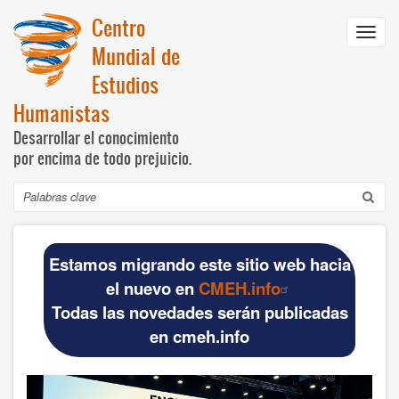
Pasar
Centro
al
Toggl
contenido
Mundial de
navig
principal
Estudios
Humanistas
Desarrollar el conocimiento
por encima de todo prejuicio.
Buscar
Navegación
INICIO
principal
Estamos migrando este sitio web hacia
DOCUMENTOS BÁSICOS
el nuevo en
CMEH.info
Todas las novedades serán publicadas
CMEH
en cmeh.info
Documentos oficiales