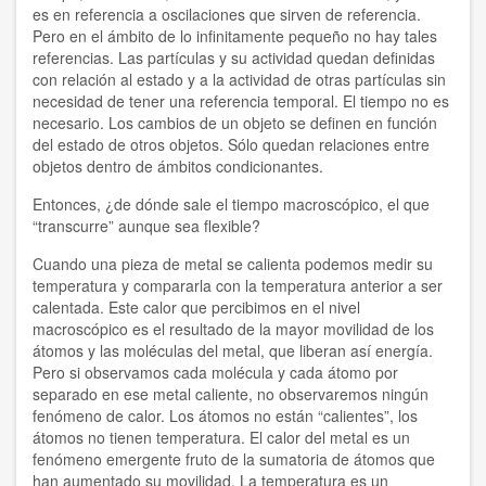
Luz Jahnen
es en referencia a oscilaciones que sirven de referencia.
Pero en el ámbito de lo infinitamente pequeño no hay tales
referencias. Las partículas y su actividad quedan definidas
Luís Filipe Guerra
con relación al estado y a la actividad de otras partículas sin
necesidad de tener una referencia temporal. El tiempo no es
Luís Guerra Y Lía Méndez
necesario. Los cambios de un objeto se definen en función
del estado de otros objetos. Sólo quedan relaciones entre
Marcela Latorre
objetos dentro de ámbitos condicionantes.
Moreno Daini
Entonces, ¿de dónde sale el tiempo macroscópico, el que
“transcurre” aunque sea flexible?
Nestor Tato
Cuando una pieza de metal se calienta podemos medir su
temperatura y compararla con la temperatura anterior a ser
Olivier Turquet
calentada. Este calor que percibimos en el nivel
macroscópico es el resultado de la mayor movilidad de los
Oscar Cevey
átomos y las moléculas del metal, que liberan así energía.
Pero si observamos cada molécula y cada átomo por
Paulo Magalhães
separado en ese metal caliente, no observaremos ningún
fenómeno de calor. Los átomos no están “calientes”, los
Philippe Moal
átomos no tienen temperatura. El calor del metal es un
fenómeno emergente fruto de la sumatoria de átomos que
Premios Nobel de la Paz
han aumentado su movilidad. La temperatura es un