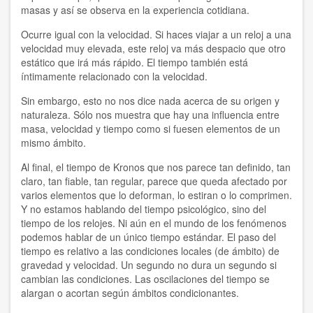
masas y así se observa en la experiencia cotidiana.
Doris Balvín
Ocurre igual con la velocidad. Si haces viajar a un reloj a una
Edmondo Grassi
velocidad muy elevada, este reloj va más despacio que otro
estático que irá más rápido. El tiempo también está
íntimamente relacionado con la velocidad.
Eduardo Gozalo
Sin embargo, esto no nos dice nada acerca de su origen y
Efrén Villareal
naturaleza. Sólo nos muestra que hay una influencia entre
masa, velocidad y tiempo como si fuesen elementos de un
Federico Rojas
mismo ámbito.
Fernando Garzón Orellana
Al final, el tiempo de Kronos que nos parece tan definido, tan
claro, tan fiable, tan regular, parece que queda afectado por
Francesca Dragotto
varios elementos que lo deforman, lo estiran o lo comprimen.
Y no estamos hablando del tiempo psicológico, sino del
tiempo de los relojes. Ni aún en el mundo de los fenómenos
François Giorgi
podemos hablar de un único tiempo estándar. El paso del
tiempo es relativo a las condiciones locales (de ámbito) de
Fulvio De Vita
gravedad y velocidad. Un segundo no dura un segundo si
cambian las condiciones. Las oscilaciones del tiempo se
Hervé Andrés
alargan o acortan según ámbitos condicionantes.
Hugo Novotny