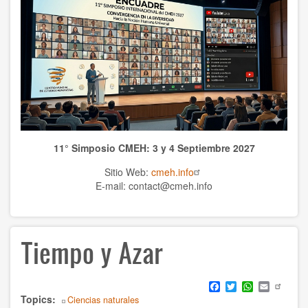
Publicaciones CMEH
TEMAS
Antropología
Ciencias naturales
Ciencias
11° Simposio CMEH: 3 y 4 Septiembre 2027
Cultura
Sitio Web:
cmeh.info
Economía
E-mail: contact@cmeh.info
Educación
Tiempo y Azar
Espiritualidad
Ética
Facebook
Twitter
WhatsApp
Email
Topics
Historia
Ciencias naturales