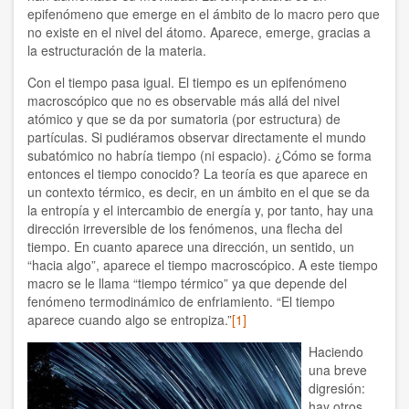
epifenómeno que emerge en el ámbito de lo macro pero que
Raffaele Tumino
no existe en el nivel del átomo. Aparece, emerge, gracias a
la estructuración de la materia.
Rita Valinho
Con el tiempo pasa igual. El tiempo es un epifenómeno
Roberta Consilvio
macroscópico que no es observable más allá del nivel
atómico y que se da por sumatoria (por estructura) de
partículas. Si pudiéramos observar directamente el mundo
Rodrigo Carazo
subatómico no habría tiempo (ni espacio). ¿Cómo se forma
entonces el tiempo conocido? La teoría es que aparece en
Sabine Mendes Lima Moura
un contexto térmico, es decir, en un ámbito en el que se da
la entropía y el intercambio de energía y, por tanto, hay una
Silo
dirección irreversible de los fenómenos, una flecha del
tiempo. En cuanto aparece una dirección, un sentido, un
Silvia Bercú
“hacia algo”, aparece el tiempo macroscópico. A este tiempo
macro se le llama “tiempo térmico” ya que depende del
Silvia Swinden
fenómeno termodinámico de enfriamiento. “El tiempo
aparece cuando algo se entropiza.”
[1]
Simposio 2025
Haciendo
Tatiana de Barelli y Philippe Moal
una breve
digresión:
hay otros
Tomás Hirsch