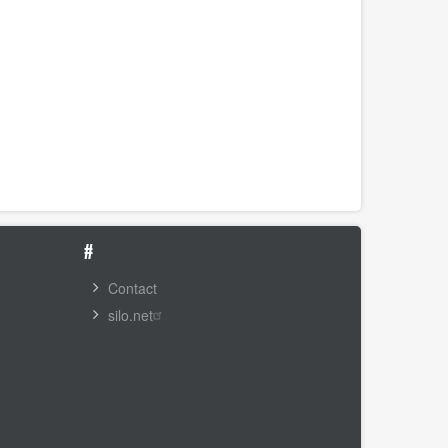
#
Contact
silo.net