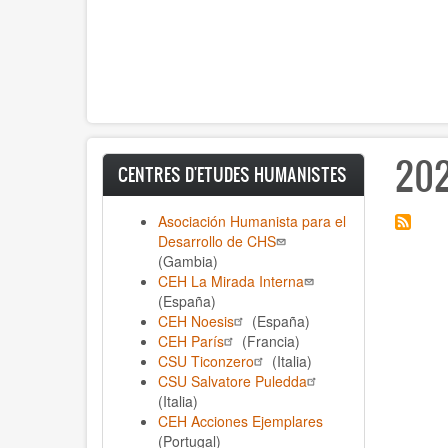
20
CENTRES D'ETUDES HUMANISTES
Asociación Humanista para el
Desarrollo de CHS
(Gambia)
CEH La Mirada Interna
(España)
CEH Noesis
(España)
CEH París
(Francia)
CSU Ticonzero
(Italia)
CSU Salvatore Puledda
(Italia)
CEH Acciones Ejemplares
(Portugal)