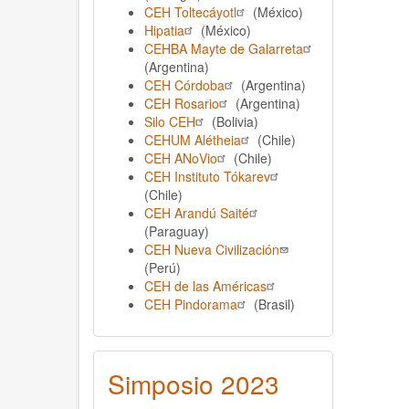
CEH Toltecáyotl
(México)
Hipatia
(
México
)
CEHBA Mayte de Galarreta
(Argentina)
CEH Córdoba
(Argentina)
CEH Rosario
(Argentina)
Silo CEH
(Bolivia)
CEHUM Alétheia
(Chile)
CEH ANoVio
(Chile)
CEH Instituto Tókarev
(Chile)
CEH Arandú Saité
(Paraguay)
CEH Nueva Civilización
(Perú)
CEH de las Américas
CEH Pindorama
(Brasil)
Simposio 2023