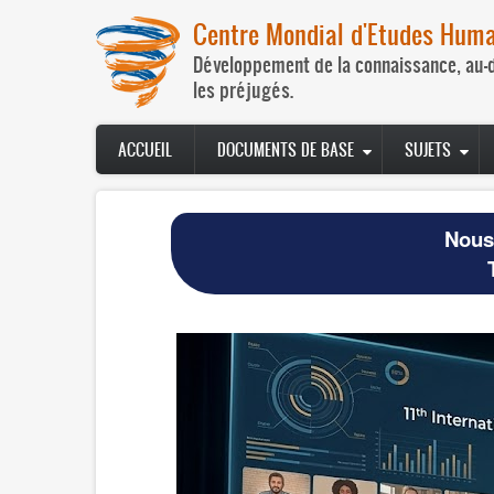
Aller
Centre Mondial d'Etudes Huma
au
contenu
Développement de la connaissance, au-
principal
les préjugés.
Navegación
ACCUEIL
DOCUMENTS DE BASE
SUJETS
principal
Nous 