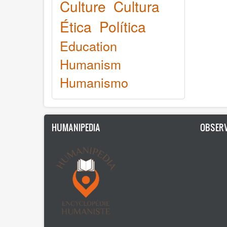
Culture
Cultura
Ética
Política
Education
Humanism
Humanismo
HUMANIPEDIA
OBSERV