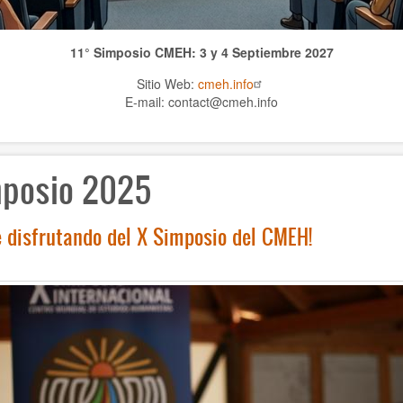
11° Simposio CMEH: 3 y 4 Septiembre 2027
Sitio Web:
cmeh.info
E-mail: contact@cmeh.info
posio 2025
e disfrutando del X Simposio del CMEH!