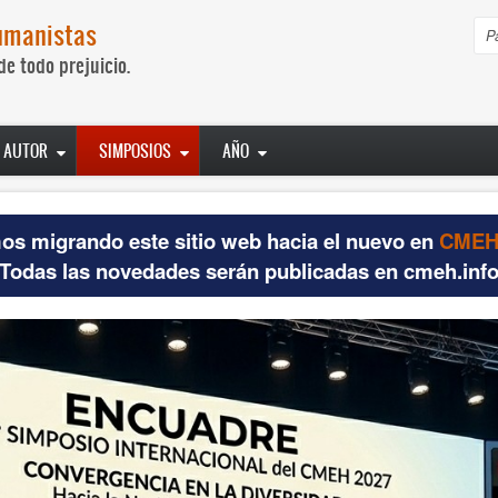
umanistas
B
de todo prejuicio.
AUTOR
SIMPOSIOS
AÑO
os migrando este sitio web hacia el nuevo en
CMEH.
Todas las novedades serán publicadas en cmeh.inf