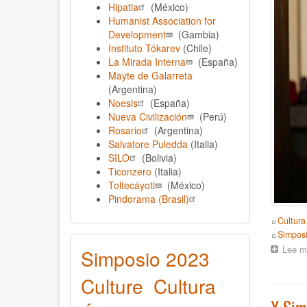
Hipatia
(México)
Humanist Association for
Development
(Gambia)
Instituto Tókarev
(Chile)
La Mirada Interna
(España)
Mayte de Galarreta
(Argentina)
Noesis
(España)
Nueva Civilización
(Perú)
Rosario
(Argentina)
Salvatore Puledda
(Italia)
SILO
(Bolivia)
Ticonzero
(Italia)
Toltecáyotl
(México)
Pindorama (Brasil)
Topics
Cultura
Event
Simpos
Lee m
Simposio 2023
Culture
Cultura