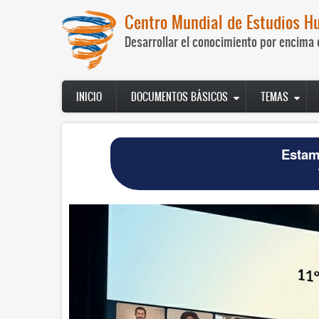
Pasar
Centro Mundial de Estudios H
al
contenido
Desarrollar el conocimiento por encima 
principal
Navegación
INICIO
DOCUMENTOS BÁSICOS
TEMAS
principal
Estam