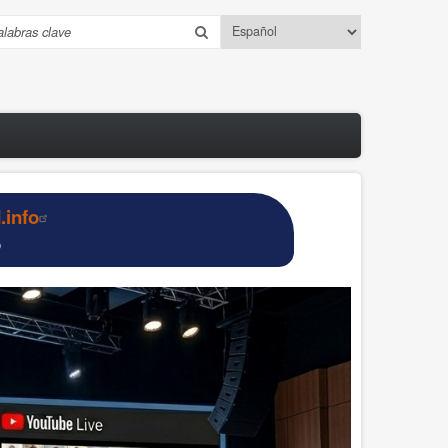
Select
uscar
your
language
info
o