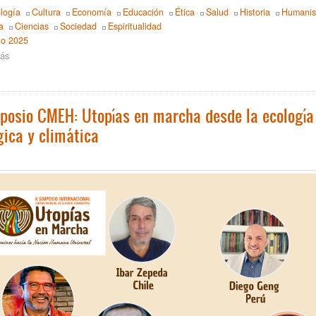
logía
Cultura
Economía
Educación
Ética
Salud
Historia
Humani
a
Ciencias
Sociedad
Espiritualidad
io 2025
ás
sobre
X
Simposio
CMEH:
Utopías
posio CMEH: Utopías en marcha desde la ecología s
en
gica y climática
marcha
se
inicia
hoy
encuentra
toda
la
información
para
participar