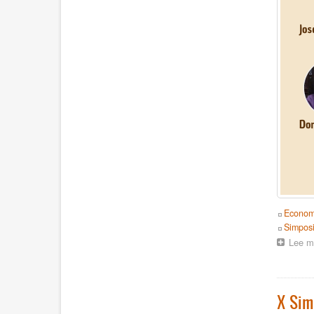
Topics
Econom
Event
Simpos
Lee m
X Sim