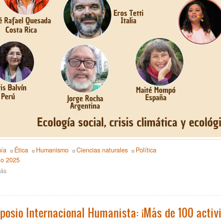
ía
Ética
Humanismo
Ciencias naturales
Política
io 2025
ás
sobre
X
Simposio
CMEH:
Utopías
posio Internacional Humanista: ¡Más de 100 activ
en