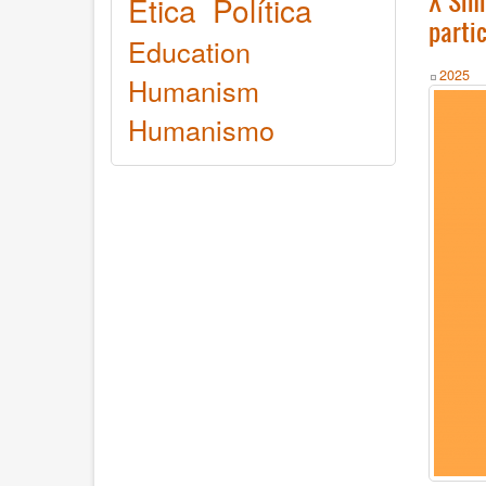
X Sim
Ética
Política
parti
Education
Year
2025
Humanism
Humanismo