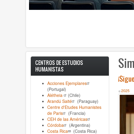
Sim
CENTROS DE ESTUDIOS
HUMANISTAS
¡Sigu
Acciones Ejemplares
(Portugal)
Year
2025
Alétheia
(Chile)
Arandú Saité
(Paraguay)
Centre d'Etudes Humanistes
de Paris
(Francia)
CEH de las Américas
Córdoba
(Argentina)
Costa Rica
(Costa Rica)