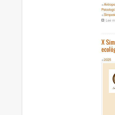
Topics
Antropo
Psicologí
Event
Simpos
Lee m
X Sim
ecoló
Year
2025