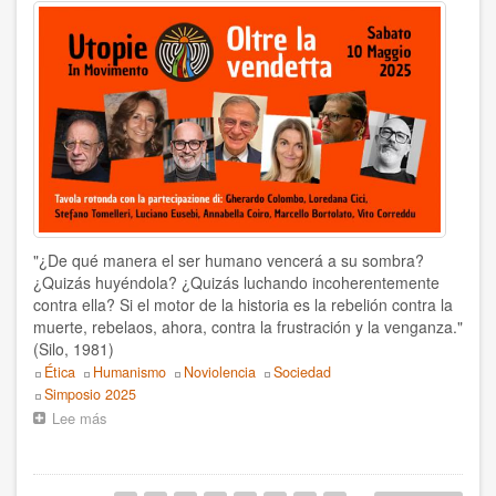
Centro
Mundial
de
Estudios
Humanistas
–
CMEH
"¿De qué manera el ser humano vencerá a su sombra?
¿Quizás huyéndola? ¿Quizás luchando incoherentemente
contra ella? Si el motor de la historia es la rebelión contra la
muerte, rebelaos, ahora, contra la frustración y la venganza."
(Silo, 1981)
Topics
Ética
Humanismo
Noviolencia
Sociedad
Event
Simposio 2025
Lee más
sobre
Más
allá
de
Paginación