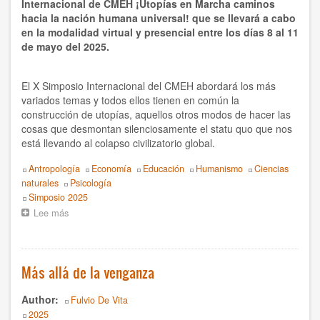
Internacional de CMEH ¡Utopías en Marcha caminos
hacia la nación humana universal! que se llevará a cabo
en la modalidad virtual y presencial entre los días 8 al 11
de mayo del 2025.
El X Simposio Internacional del CMEH abordará los más
variados temas y todos ellos tienen en común la
construcción de utopías, aquellos otros modos de hacer las
cosas que desmontan silenciosamente el statu quo que nos
está llevando al colapso civilizatorio global.
Topics
Antropología
Economía
Educación
Humanismo
Ciencias
naturales
Psicología
Event
Simposio 2025
Lee más
sobre
Perú
presente
en
el
Más allá de la venganza
X
Simposio
Author
Fulvio De Vita
Internacional
Year
2025
del