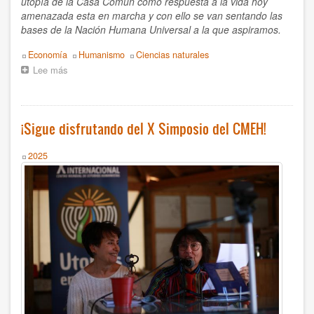
utopía de la Casa Común como respuesta a la vida hoy
Boris Koval
amenazada esta en marcha y con ello se van sentando las
bases de la Nación Humana Universal a la que aspiramos.
C Braulio
Topics
Economía
Humanismo
Ciencias naturales
CMEH
Lee más
sobre
¡Silenciosamente
se
CSU Salvatore Puledda
esta
abriendo
¡Sigue disfrutando del X Simposio del CMEH!
Carlos Crespo Burgos
un
nuevo
Year
Centro Mondiale di Studi Umanista
2025
horizonte
civilizatorio!
Centro Mundial Estudios Humanistas
Centro Mundial de Estudios Humanistas
Daniel Leon
Daniel R. León
Dionísia Sá