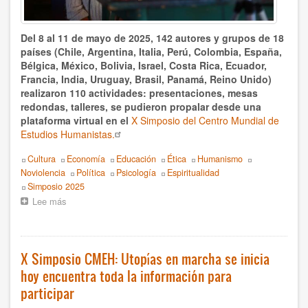
Doris Balvín
Del 8 al 11 de mayo de 2025, 142 autores y grupos de 18
Edmondo Grassi
países (Chile, Argentina, Italia, Perú, Colombia, España,
Bélgica, México, Bolivia, Israel, Costa Rica, Ecuador,
Eduardo Gozalo
Francia, India, Uruguay, Brasil, Panamá, Reino Unido)
realizaron 110 actividades: presentaciones, mesas
Efrén Villareal
redondas, talleres, se pudieron propalar desde una
plataforma virtual en el
X Simposio del Centro Mundial de
Federico Rojas
Estudios Humanistas.
Topics
Cultura
Economía
Educación
Ética
Humanismo
Fernando Garzón Orellana
Noviolencia
Política
Psicología
Espiritualidad
Event
Simposio 2025
Francesca Dragotto
Lee más
sobre
¡Sigue
François Giorgi
disfrutando
del
Fulvio De Vita
X
X Simposio CMEH: Utopías en marcha se inicia
Simposio
hoy encuentra toda la información para
del
Hervé Andrés
CMEH!
participar
Hugo Novotny