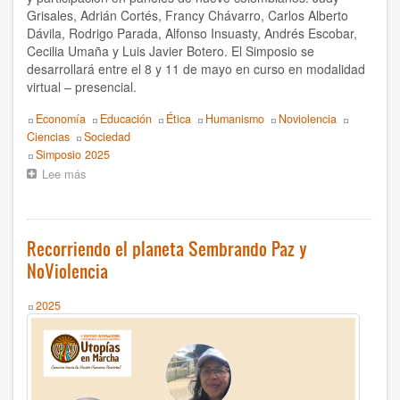
Grisales, Adrián Cortés, Francy Chávarro, Carlos Alberto
Dávila, Rodrigo Parada, Alfonso Insuasty, Andrés Escobar,
Cecilia Umaña y Luis Javier Botero. El Simposio se
desarrollará entre el 8 y 11 de mayo en curso en modalidad
virtual – presencial.
Topics
Economía
Educación
Ética
Humanismo
Noviolencia
Ciencias
Sociedad
Event
Simposio 2025
Lee más
sobre
Colombia
presente
en
el
Recorriendo el planeta Sembrando Paz y
X
NoViolencia
Simposio
Internacional
del
Year
2025
CMEH:
Utopías
en
Marcha
Caminos
hacia