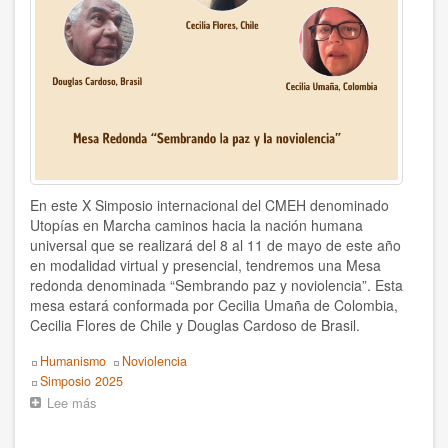
la
Nación
humana
universal
En este X Simposio internacional del CMEH denominado
Utopías en Marcha caminos hacia la nación humana
universal que se realizará del 8 al 11 de mayo de este año
en modalidad virtual y presencial, tendremos una Mesa
redonda denominada “Sembrando paz y noviolencia”. Esta
mesa estará conformada por Cecilia Umaña de Colombia,
Cecilia Flores de Chile y Douglas Cardoso de Brasil.
Topics
Humanismo
Noviolencia
Event
Simposio 2025
Lee más
sobre
Recorriendo
el