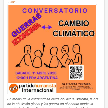
Year
2026
Humanismo
Noviolencia
Política
Psicología
Salud
Sociedad
AUTOR
Ildefonso Hernández Silva
2025
En medio de la estruendosa caída del actual sistema, la era
Angélica Soler
de la ebullición global y las guerra en el oriente medio la