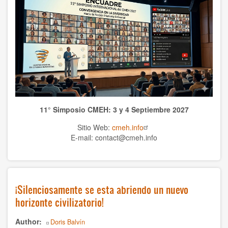
Publicaciones CMEH
TEMAS
Antropología
Ciencias naturales
Ciencias
11° Simposio CMEH: 3 y 4 Septiembre 2027
Cultura
Sitio Web:
cmeh.info
Economía
E-mail: contact@cmeh.info
Educación
Espiritualidad
¡Silenciosamente se esta abriendo un nuevo
horizonte civilizatorio!
Ética
Author
Historia
Doris Balvín