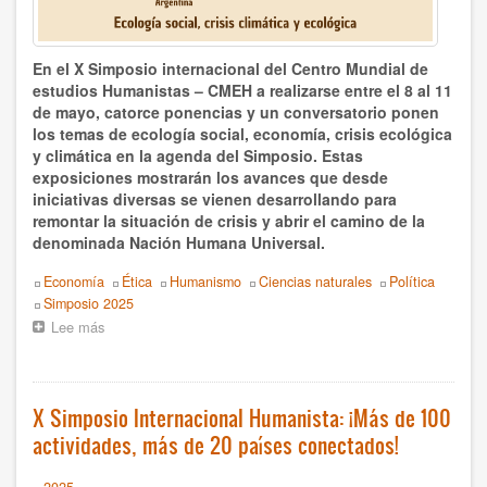
Raffaele Tumino
En el X Simposio internacional del Centro Mundial de
Rita Valinho
estudios Humanistas – CMEH a realizarse entre el 8 al 11
de mayo, catorce ponencias y un conversatorio ponen
Roberta Consilvio
los temas de ecología social, economía, crisis ecológica
y climática en la agenda del Simposio. Estas
Rodrigo Carazo
exposiciones mostrarán los avances que desde
iniciativas diversas se vienen desarrollando para
Sabine Mendes Lima Moura
remontar la situación de crisis y abrir el camino de la
denominada Nación Humana Universal.
Silo
Topics
Economía
Ética
Humanismo
Ciencias naturales
Política
Silvia Bercú
Event
Simposio 2025
Lee más
sobre
X
Silvia Swinden
Simposio
CMEH:
Simposio 2025
Utopías
X Simposio Internacional Humanista: ¡Más de 100
en
Tatiana de Barelli y Philippe Moal
actividades, más de 20 países conectados!
marcha
desde
la
Tomás Hirsch
Year
2025