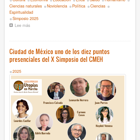
Ciencias naturales
Noviolencia
Política
Ciencias
Simposio 2012
Espiritualidad
Event
Simposio 2025
Simposio 2010
Lee más
sobre
X
Simposio 2009
Simposio
Internacional
Simposio 2008
Humanista:
Ciudad de México uno de los diez puntos
¡Más
presenciales del X Simposio del CMEH
de
AÑO
100
actividades,
Year
2025
2020
más
de
20
2019
países
conectados!
2018
2017
2016