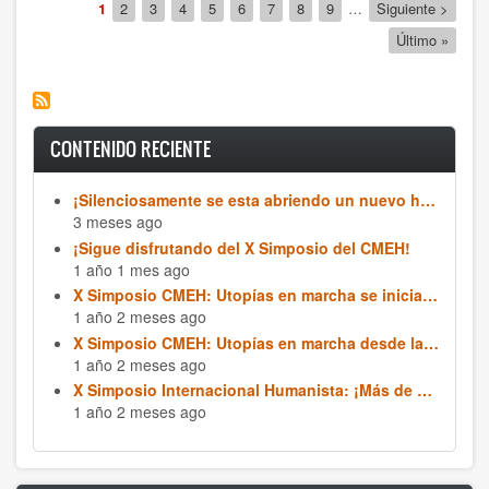
la
Página
1
Page
2
Page
3
Page
4
Page
5
Page
6
Page
7
Page
8
Page
9
…
Siguiente
Siguiente >
venganza
actual
página
Última
Último »
página
CONTENIDO RECIENTE
¡Silenciosamente se esta abriendo un nuevo horizonte civilizatorio!
3 meses ago
¡Sigue disfrutando del X Simposio del CMEH!
1 año 1 mes ago
X Simposio CMEH: Utopías en marcha se inicia hoy encuentra toda la información para participar
1 año 2 meses ago
X Simposio CMEH: Utopías en marcha desde la ecología social, la economía, la crisis ecológica y climática
1 año 2 meses ago
X Simposio Internacional Humanista: ¡Más de 100 actividades, más de 20 países conectados!
1 año 2 meses ago