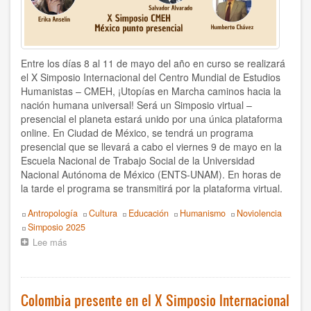
2014
2012
2011
Entre los días 8 al 11 de mayo del año en curso se realizará
el X Simposio Internacional del Centro Mundial de Estudios
2010
Humanistas – CMEH, ¡Utopías en Marcha caminos hacia la
nación humana universal! Será un Simposio virtual –
2009
presencial el planeta estará unido por una única plataforma
online. En Ciudad de México, se tendrá un programa
presencial que se llevará a cabo el viernes 9 de mayo en la
2008
Escuela Nacional de Trabajo Social de la Universidad
Nacional Autónoma de México (ENTS-UNAM). En horas de
2007
la tarde el programa se transmitirá por la plataforma virtual.
2006
Topics
Antropología
Cultura
Educación
Humanismo
Noviolencia
Event
Simposio 2025
1998
Lee más
sobre
Ciudad
1997
de
México
uno
1996
Colombia presente en el X Simposio Internacional
de