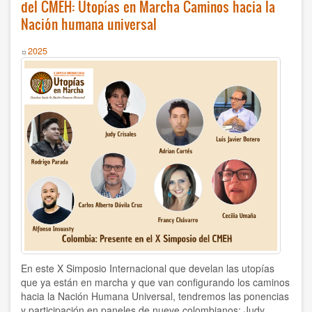
del CMEH: Utopías en Marcha Caminos hacia la
los
1995
diez
Nación humana universal
puntos
1994
presenciales
Year
2025
del
X
1980
Simposio
del
2021
CMEH
2022
2023
2024
2025
2026
En este X Simposio Internacional que develan las utopías
que ya están en marcha y que van configurando los caminos
hacia la Nación Humana Universal, tendremos las ponencias
y participación en paneles de nueve colombianos: Judy