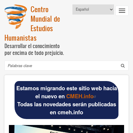
Pasar
Centro
Select
al
Toggl
your
contenido
Mundial de
language
navig
principal
Estudios
Humanistas
Desarrollar el conocimiento
por encima de todo prejuicio.
Buscar
Navegación
INICIO
principal
Estamos migrando este sitio web hacia
DOCUMENTOS BÁSICOS
el nuevo en
CMEH.info
Todas las novedades serán publicadas
CMEH
en cmeh.info
Documentos oficiales