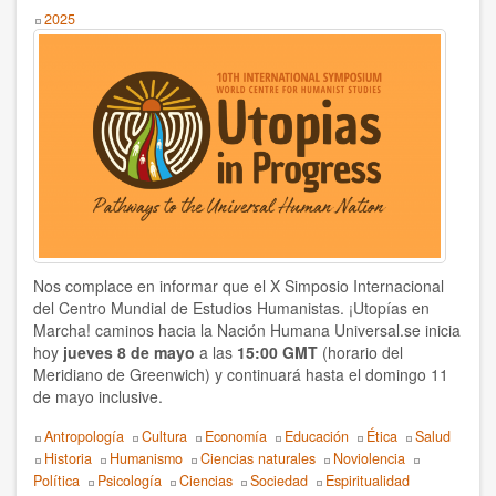
Year
2025
Humanist World Center of Studies
Ibar Zepeda y Doris Balvín
Javier Tolcachier
Jordi Jiménez
Jorge Pompei
Juan Espinosa
Nos complace en informar que el X Simposio Internacional
del Centro Mundial de Estudios Humanistas. ¡Utopías en
Juan Manuel Vega
Marcha! caminos hacia la Nación Humana Universal.se inicia
hoy
jueves 8 de mayo
a las
15:00 GMT
(horario del
Loredana Cici
Meridiano de Greenwich)
y continuará hasta el domingo 11
de mayo inclusive.
Lorenzo Palumbo
Topics
Antropología
Cultura
Economía
Educación
Ética
Salud
Historia
Humanismo
Ciencias naturales
Noviolencia
Lourdes Cuellar
Política
Psicología
Ciencias
Sociedad
Espiritualidad