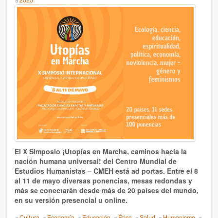
ecología
social,
Vito Correddu
la
economía,
SIMPOSIOS
la
crisis
ecológica
Listado de los Simposios
y
climática
Simposio 2025
Simposio 2019
Simposio 2023
Simposio 2018
El X Simposio ¡Utopías en Marcha, caminos hacia la
nación humana universal! del Centro Mundial de
Simposio 2021
Estudios Humanistas – CMEH está ad portas. Entre el 8
al 11 de mayo diversas ponencias, mesas redondas y
Simposio 2016
más se conectarán desde más de 20 países del mundo,
en su versión presencial u online.
Simposio 2014
Topics
Cultura
Economía
Educación
Ética
Salud
Humanismo