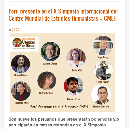
planeta
Sembrando
Perú presente en el X Simposio Internacional del
Paz
Centro Mundial de Estudios Humanistas – CMEH
y
NoViolencia
Year
2025
Son nueve los peruanos que presentarán ponencias y/o
participarán en mesas redondas en el X Simposio