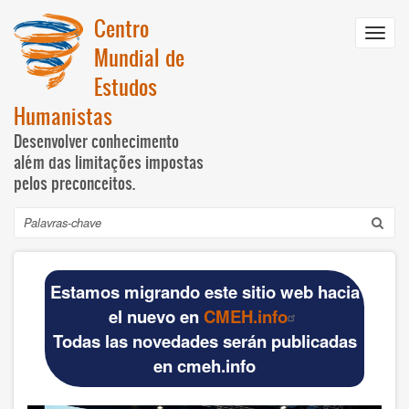
Passar
Centro
para
Toggl
o
Mundial de
navig
conteúdo
Estudos
principal
Humanistas
Desenvolver conhecimento
além das limitações impostas
pelos preconceitos.
Pesquisar
Navegación
INICIO
principal
Estamos migrando este sitio web hacia
DOCUMENTOS BÁSICOS
el nuevo en
CMEH.info
Todas las novedades serán publicadas
Official materials
en cmeh.info
Publications WCHS