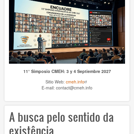
WCHS
TEMAS
Anthrolopogy
Natural sciences
Sciences
11° Simposio CMEH: 3 y 4 Septiembre 2027
Culture
Sitio Web:
cmeh.info
Economy
E-mail: contact@cmeh.info
Education
A busca pelo sentido da
Spirituality
Ethics
existência