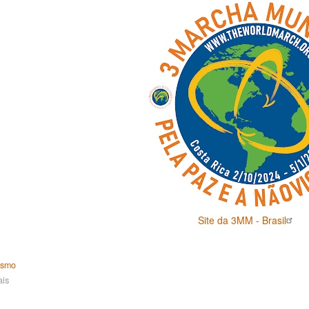
Site da 3MM - Brasil
ismo
ais
sobre
CEH
Pindorama