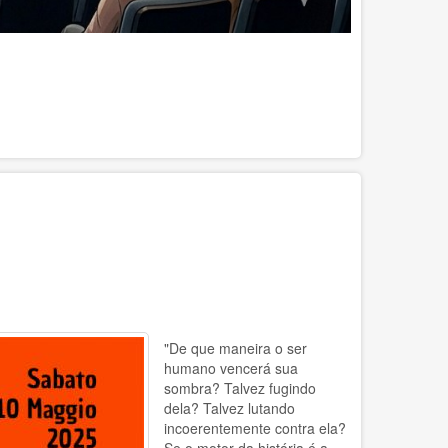
"De que maneira o ser
humano vencerá sua
sombra? Talvez fugindo
dela? Talvez lutando
incoerentemente contra ela?
Se o motor da história é a