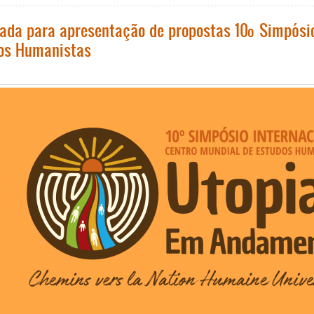
adere
à
da para apresentação de propostas 10º Simpósio 
3ª
os Humanistas
marcha
mundial
pela
Paz
e
Não-
Violência