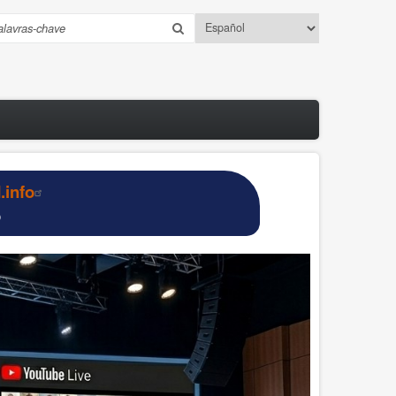
Select
esquisar
your
language
info
o