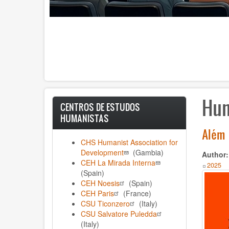
Hu
CENTROS DE ESTUDOS
HUMANISTAS
Além 
CHS Humanist Association for
Development
(Gambia)
Author
CEH La Mirada Interna
Year
2025
(Spain)
CEH Noesis
(Spain)
CEH Paris
(France)
CSU Ticonzero
(Italy)
CSU Salvatore Puledda
(Italy)