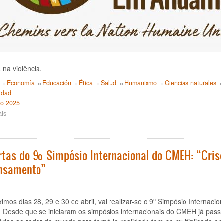
na violência.
Economía
Educación
Ética
Salud
Humanismo
Ciencias naturales
lidad
io 2025
ais
sobre
Enquadramento
do
10º
Símpósio
rtas do 9º Simpósio Internacional do CMEH: “Cris
do
nsamento”
CMEH
a
ser
realizado
imos dias 28, 29 e 30 de abril, vai realizar-se o 9º Simpósio Interna
de
Desde que se iniciaram os simpósios internacionais do CMEH já passa
8
a
árias ao redor do mundo para torná-lo realidade tem-se multiplicado