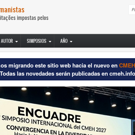
umanistas
P
itações impostas pelos
AUTOR
SIMPOSIOS
AÑO
os migrando este sitio web hacia el nuevo en
CMEH.
Todas las novedades serán publicadas en cmeh.inf