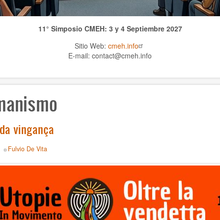
11° Simposio CMEH: 3 y 4 Septiembre 2027
Sitio Web:
cmeh.info
E-mail: contact@cmeh.info
manismo
da vingança
Fulvio De Vita