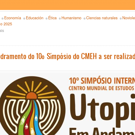
Economía
Educación
Ética
Humanismo
Ciencias naturales
Noviole
io 2025
ais
sobre
Chamada
para
apresentação
de
dramento do 10º Símpósio do CMEH a ser realizad
propostas
10º
Simpósio
Internacional
do
Centro
Mundial
de
Estudos
Humanistas