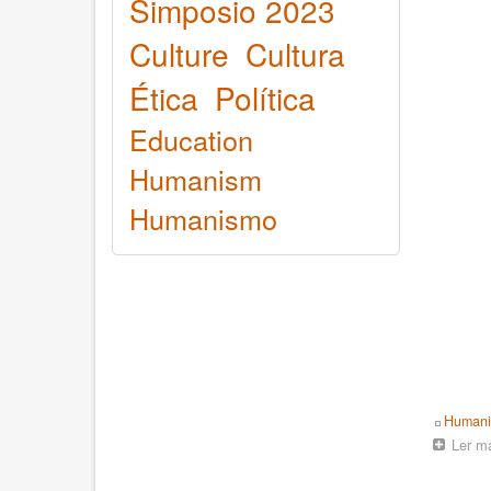
Simposio 2023
Culture
Cultura
Ética
Política
Education
Humanism
Humanismo
Topics
Human
Ler m