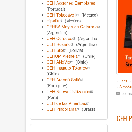
CEH Acciones Ejemplares
(Portugal)
CEH Toltecáyotl
(Mexico)
Hipatia
(Mexico)
CEHBA Mayte de Galarreta
(Argentina)
CEH Córdoba
(Argentina)
CEH Rosario
(Argentina)
CEH Silo
(Bolivia)
CEHUM Alétheia
(Chile)
CEH ANoVio
(Chile)
CEH Instituto Tókarev
(Chile)
CEH Arandú Saité
Topics
Ética
(Paraguay)
Event
Simpós
CEH Nueva Civilización
Ler m
(Peru)
CEH de las Américas
CEH Pindorama
(Brasil)
CEH P