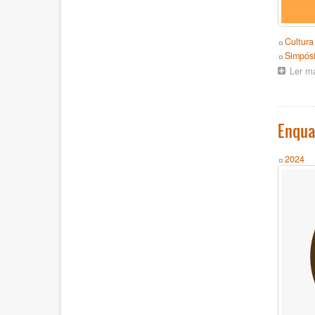
Topics
Cultura
Event
Simpós
Ler m
Enqua
Year
2024