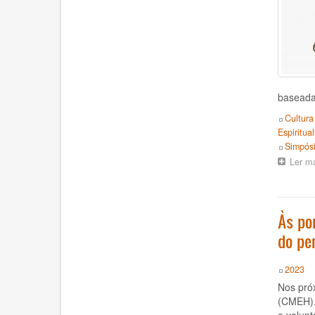
baseada 
Topics
Cultura
Espiritua
Event
Simpós
Ler m
Às po
do pe
Year
2023
Nos próx
(CMEH). 
e volunt