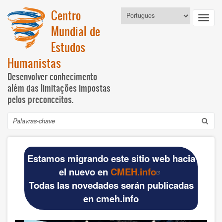
Passar
Centro
Select
para
Toggl
your
o
Mundial de
language
navig
conteúdo
Estudos
principal
Humanistas
Desenvolver conhecimento
além das limitações impostas
pelos preconceitos.
Pesquisar
Navegación
INICIO
principal
Estamos migrando este sitio web hacia
DOCUMENTOS BÁSICOS
el nuevo en
CMEH.info
Todas las novedades serán publicadas
Official materials
en cmeh.info
Publications WCHS