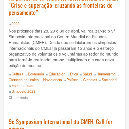
History
“Crise e superação: cruzando as fronteiras do
pensamento”
Humanism
Year
2023
Nonviolence
Nos próximos dias 28, 29 e 30 de abril, vai realizar-se o 9º
Simpósio Internacional do Centro Mundial de Estudos
Politics
Humanistas (CMEH). Desde que se iniciaram os simpósios
internacionais do CMEH já passaram 15 anos e o esforço
Psicology
organizativo de voluntários e voluntárias ao redor do mundo
para torná-lo realidade tem-se multiplicado em cada nova
Health
edição do mesmo.
Topics
Cultura
Economía
Educación
Ética
Salud
Humanismo
Society
Ciencias naturales
Noviolencia
Política
Ciencias
Sociedad
Espiritualidad
AUTOR
Event
Simpósio 2023
Ler mais
sobre
Ildefonso Hernández Silva
Às
portas
do
2025
9º
9e Symposium International du CMEH. Call for
Simpósio
Angélica Soler
papers
Internacional