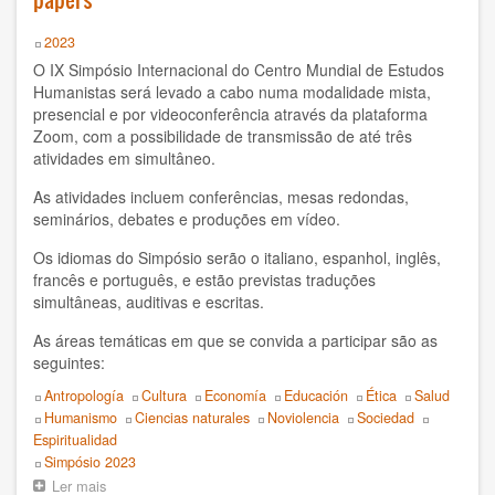
do
Boris Koval
CMEH:
Year
2023
“Crise
O IX Simpósio Internacional do Centro Mundial de Estudos
e
C Braulio
Humanistas será levado a cabo numa modalidade mista,
superação:
presencial e por videoconferência através da plataforma
cruzando
CMEH
Zoom, com a possibilidade de transmissão de até três
as
atividades em simultâneo.
fronteiras
CSU Salvatore Puledda
do
As atividades incluem conferências, mesas redondas,
pensamento”
seminários, debates e produções em vídeo.
Carlos Crespo Burgos
Os idiomas do Simpósio serão o italiano, espanhol, inglês,
Centro Mondiale di Studi Umanista
francês e português, e estão previstas traduções
simultâneas, auditivas e escritas.
Centro Mundial Estudios Humanistas
As áreas temáticas em que se convida a participar são as
seguintes:
Centro Mundial de Estudios Humanistas
Topics
Antropología
Cultura
Economía
Educación
Ética
Salud
Daniel Leon
Humanismo
Ciencias naturales
Noviolencia
Sociedad
Espiritualidad
Daniel R. León
Event
Simpósio 2023
Ler mais
sobre