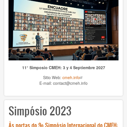
WCHS
TEMAS
Anthrolopogy
Natural sciences
Sciences
11° Simposio CMEH: 3 y 4 Septiembre 2027
Culture
Sitio Web:
cmeh.info
Economy
E-mail: contact@cmeh.info
Education
Simpósio 2023
Spirituality
Ethics
Às portas do 9º Simpósio Internacional do CMEH: