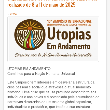
History
realizado de 8 a 11 de maio de 2025
Humanism
Year
2024
Nonviolence
Politics
Psicology
Health
Society
UTOPIAS EM ANDAMENTO
Caminhos para a Nação Humana Universal
AUTOR
Este Simpósio tem interesse em desvelar a estrutura da
crise pessoal e social que atravessa o atual momento
Ildefonso Hernández Silva
histórico. Uma crise que causa profundo desconforto aos
indivíduos e aos povos e é potenciada pela acumulação de
2025
narrativas distorcidas de um sistema global capitalista,
individualista e predatório, que impõe a sua estrutura
Angélica Soler