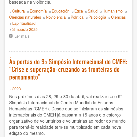
baseada na violência.
Boris Koval
Topics
Cultura
Economía
Educación
Ética
Salud
Humanismo
Ciencias naturales
Noviolencia
Política
Psicología
Ciencias
C Braulio
Espiritualidad
Event
Simpósio 2025
CMEH
Ler mais
sobre
Enquadramento
do
CSU Salvatore Puledda
10º
Símpósio
Às portas do 9º Simpósio Internacional do CMEH:
Carlos Crespo Burgos
do
“Crise e superação: cruzando as fronteiras do
CMEH
Centro Mondiale di Studi Umanista
a
pensamento”
ser
realizado
Centro Mundial Estudios Humanistas
Year
2023
de
Nos próximos dias 28, 29 e 30 de abril, vai realizar-se o 9º
8
Centro Mundial de Estudios Humanistas
a
Simpósio Internacional do Centro Mundial de Estudos
11
Humanistas (CMEH). Desde que se iniciaram os simpósios
Daniel Leon
de
internacionais do CMEH já passaram 15 anos e o esforço
maio
organizativo de voluntários e voluntárias ao redor do mundo
de
Daniel R. León
para torná-lo realidade tem-se multiplicado em cada nova
2025
edição do mesmo.