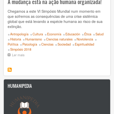
A mudança está na ação humana organizada!
Luz Jahnen
Chegamos a este VI Simpósio Mundial num momento em
que sofremos as consequências de uma crise sistêmica
Luís Filipe Guerra
global que está levando a espécie humana ao risco de sua
extinção.
Luís Guerra Y Lía Méndez
Topics
Antropología
Cultura
Economía
Educación
Ética
Salud
Historia
Humanismo
Ciencias naturales
Noviolencia
Marcela Latorre
Política
Psicología
Ciencias
Sociedad
Espiritualidad
Event
Simpósio 2018
Moreno Daini
Ler mais
sobre
Lavrando
Nestor Tato
novos
caminhos
Olivier Turquet
-
VI
Simpósio
Oscar Cevey
HUMANIPEDIA
Internacional
2018
Paulo Magalhães
-
Lima,
Philippe Moal
Peru