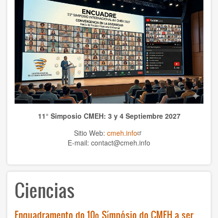
WCHS
TEMAS
Anthrolopogy
Natural sciences
Sciences
11° Simposio CMEH: 3 y 4 Septiembre 2027
Culture
Sitio Web:
cmeh.info
Economy
E-mail: contact@cmeh.info
Education
Ciencias
Spirituality
Ethics
Enquadramento do 10º Símpósio do CMEH a ser