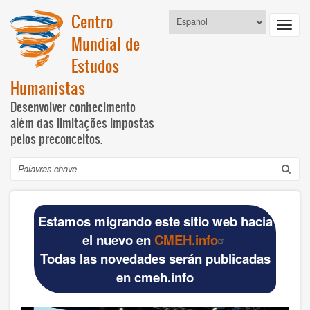
Passar
Centro
Select
para
Toggl
your
o
Mundial de
language
navig
conteúdo
Estudos
principal
Humanistas
Desenvolver conhecimento
além das limitações impostas
pelos preconceitos.
Pesquisar
Navegación
INICIO
principal
Estamos migrando este sitio web hacia
DOCUMENTOS BÁSICOS
el nuevo en
CMEH.info
Todas las novedades serán publicadas
Official materials
en cmeh.info
Publications WCHS