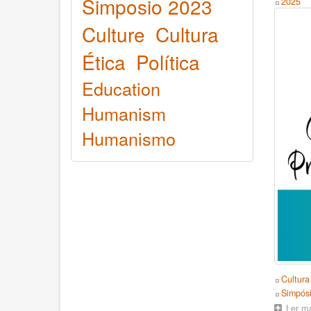
Simposio 2023
Year
2025
Culture
Cultura
Ética
Política
Education
Humanism
Humanismo
Topics
Cultura
Event
Simpós
Ler m