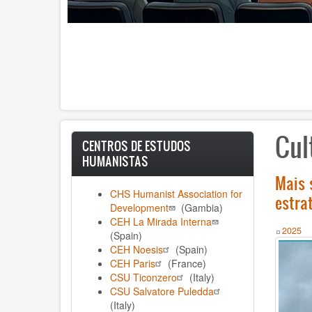
Cul
CENTROS DE ESTUDOS
HUMANISTAS
Mais 
CHS Humanist Association for
estra
Development
(Gambia)
CEH La Mirada Interna
Year
2025
(Spain)
CEH Noesis
(Spain)
CEH Paris
(France)
CSU Ticonzero
(Italy)
CSU Salvatore Puledda
(Italy)