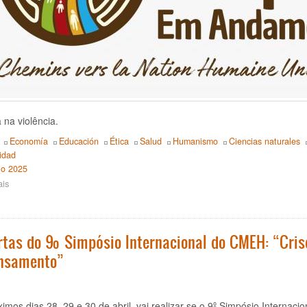
na violência.
Economía
Educación
Ética
Salud
Humanismo
Ciencias naturales
lidad
io 2025
ais
sobre
Enquadramento
do
10º
Símpósio
rtas do 9º Simpósio Internacional do CMEH: “Cris
do
nsamento”
CMEH
a
ser
realizado
imos dias 28, 29 e 30 de abril, vai realizar-se o 9º Simpósio Interna
de