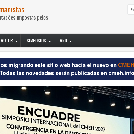
umanistas
P
itações impostas pelos
AUTOR
SIMPOSIOS
AÑO
os migrando este sitio web hacia el nuevo en
CMEH.
Todas las novedades serán publicadas en cmeh.inf