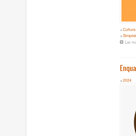
Topics
Cultura
Event
Simpós
Ler m
Enqua
Year
2024