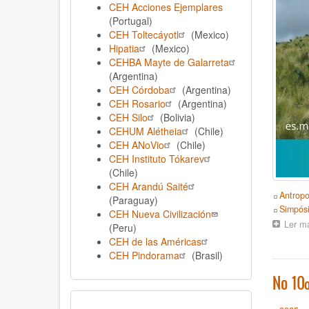
CEH Acciones Ejemplares
(Portugal)
CEH Toltecáyotl
(Mexico)
Hipatia
(Mexico)
CEHBA Mayte de Galarreta
(Argentina)
CEH Córdoba
(Argentina)
CEH Rosario
(Argentina)
CEH Silo
(Bolivia)
CEHUM Alétheia
(Chile)
CEH ANoVio
(Chile)
CEH Instituto Tókarev
(Chile)
CEH Arandú Saité
Topics
Antropo
(Paraguay)
Event
Simpós
CEH Nueva Civilización
Ler m
(Peru)
CEH de las Américas
CEH Pindorama
(Brasil)
No 10