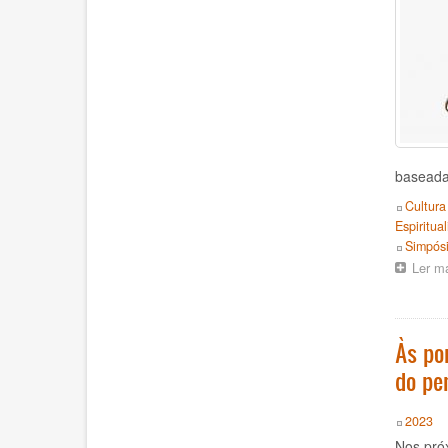
baseada 
Topics
Cultura
Espiritua
Event
Simpós
Ler m
Às po
do pe
Year
2023
Nos próx