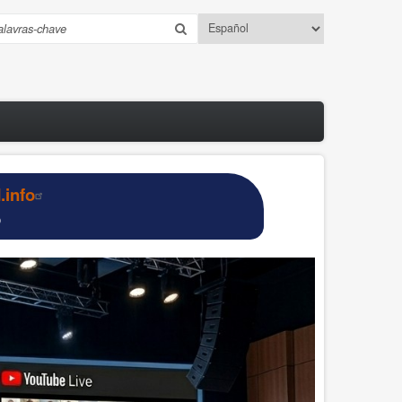
Select
esquisar
your
language
info
o