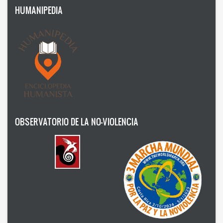
HUMANIPEDIA
Humanism
Nonviolence
Politics
Psicology
Health
Society
OBSERVATORIO DE LA NO-VIOLENCIA
AUTOR
Ildefonso Hernández Silva
2025
Angélica Soler