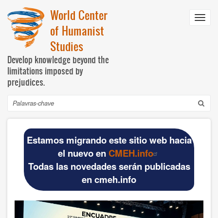
Pular
World Center
para
Toggl
o
of Humanist
navig
conteúdo
Studies
principal
Develop knowledge beyond the
limitations imposed by
prejudices.
Buscar
Navegación
INICIO
principal
Estamos migrando este sitio web hacia
DOCUMENTOS BÁSICOS
el nuevo en
CMEH.info
Todas las novedades serán publicadas
Official materials
en cmeh.info
Publications WCHS
WCHS