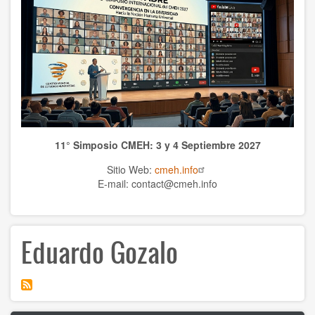
TEMAS
Anthrolopogy
Natural sciences
Sciences
11° Simposio CMEH: 3 y 4 Septiembre 2027
Culture
Sitio Web:
cmeh.info
Economy
E-mail: contact@cmeh.info
Education
Eduardo Gozalo
Spirituality
Ethics
History