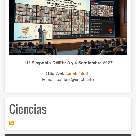
TEMAS
Anthrolopogy
Natural sciences
Sciences
11° Simposio CMEH: 3 y 4 Septiembre 2027
Culture
Sitio Web:
cmeh.info
Economy
E-mail: contact@cmeh.info
Education
Ciencias
Spirituality
Ethics
History