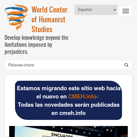
Pular
World Center
Select
para
Toggl
your
o
of Humanist
language
navig
conteúdo
Studies
principal
Develop knowledge beyond the
limitations imposed by
prejudices.
Buscar
Navegación
INICIO
principal
Estamos migrando este sitio web hacia
DOCUMENTOS BÁSICOS
el nuevo en
CMEH.info
Todas las novedades serán publicadas
Official materials
en cmeh.info
Publications WCHS
WCHS