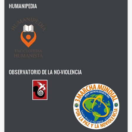
HUMANIPEDIA
Humanism
Nonviolence
Politics
Psicology
Health
Society
OBSERVATORIO DE LA NO-VIOLENCIA
AUTOR
Ildefonso Hernández Silva
2025
Angélica Soler