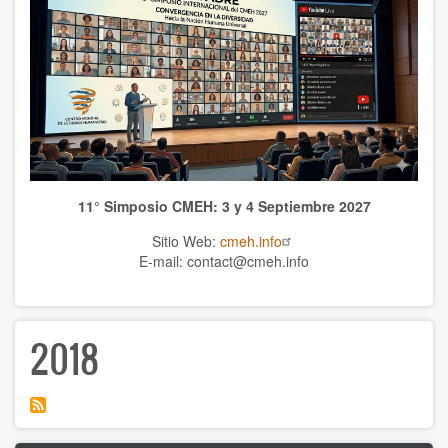
TEMAS
Anthrolopogy
Natural sciences
Sciences
11° Simposio CMEH: 3 y 4 Septiembre 2027
Culture
Sitio Web:
cmeh.info
Economy
E-mail: contact@cmeh.info
Education
2018
Spirituality
Ethics
History