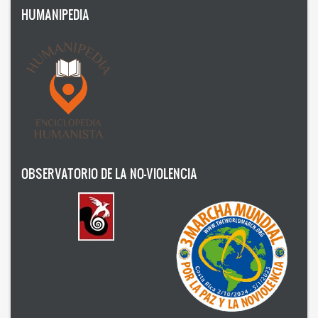
HUMANIPEDIA
Humanism
Nonviolence
Politics
Psicology
Health
Society
OBSERVATORIO DE LA NO-VIOLENCIA
AUTOR
Ildefonso Hernández Silva
2025
Angélica Soler