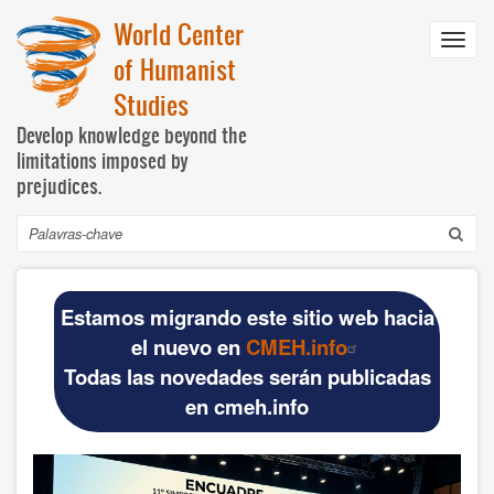
Pular
World Center
para
Toggl
o
of Humanist
navig
conteúdo
Studies
principal
Develop knowledge beyond the
limitations imposed by
prejudices.
Buscar
Navegación
INICIO
principal
Estamos migrando este sitio web hacia
DOCUMENTOS BÁSICOS
el nuevo en
CMEH.info
Todas las novedades serán publicadas
Official materials
en cmeh.info
Publications WCHS
WCHS