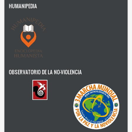
HUMANIPEDIA
Humanism
Nonviolence
Politics
Psicology
Health
Society
OBSERVATORIO DE LA NO-VIOLENCIA
AUTOR
Ildefonso Hernández Silva
2025
Angélica Soler