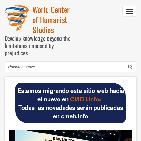
Pular
World Center
para
Toggl
o
of Humanist
navig
conteúdo
Studies
principal
Develop knowledge beyond the
limitations imposed by
prejudices.
Buscar
Navegación
INICIO
principal
Estamos migrando este sitio web hacia
DOCUMENTOS BÁSICOS
el nuevo en
CMEH.info
Todas las novedades serán publicadas
Official materials
en cmeh.info
Publications WCHS
WCHS