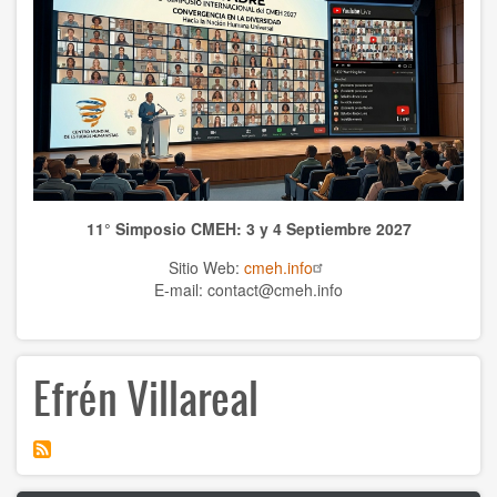
TEMAS
Anthrolopogy
Natural sciences
Sciences
11° Simposio CMEH: 3 y 4 Septiembre 2027
Culture
Sitio Web:
cmeh.info
Economy
E-mail: contact@cmeh.info
Education
Efrén Villareal
Spirituality
Ethics
History