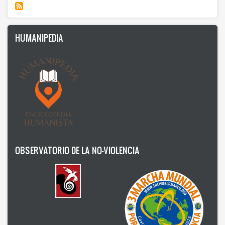
Humanism
Nonviolence
HUMANIPEDIA
Politics
Psicology
Health
Society
AUTOR
OBSERVATORIO DE LA NO-VIOLENCIA
Ildefonso Hernández Silva
2025
Angélica Soler