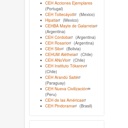
CEH Acciones Ejemplares
(Portugal)
CEH Toltecáyotl
(Mexico)
Hipatia
(Mexico)
CEHBA Mayte de Galarreta
(Argentina)
CEH Córdoba
(Argentina)
CEH Rosario
(Argentina)
CEH Silo
(Bolivia)
CEHUM Alétheia
(Chile)
CEH ANoVio
(Chile)
CEH Instituto Tókarev
(Chile)
CEH Arandú Saité
(Paraguay)
CEH Nueva Civilización
(Peru)
CEH de las Américas
CEH Pindorama
(Brasil)