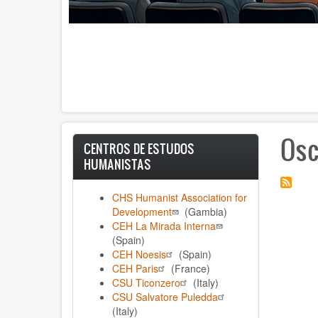
Osc
CENTROS DE ESTUDOS
HUMANISTAS
CHS Humanist Association for
Development
(Gambia)
CEH La Mirada Interna
(Spain)
CEH Noesis
(Spain)
CEH Paris
(France)
CSU Ticonzero
(Italy)
CSU Salvatore Puledda
(Italy)