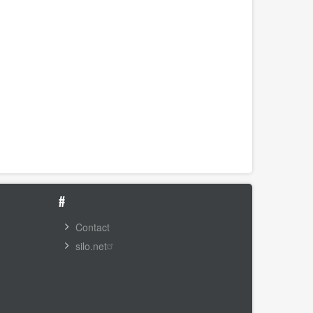
#
Contact
silo.net