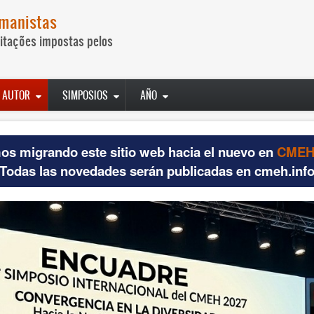
umanistas
itações impostas pelos
AUTOR
SIMPOSIOS
AÑO
os migrando este sitio web hacia el nuevo en
CMEH.
Todas las novedades serán publicadas en cmeh.inf