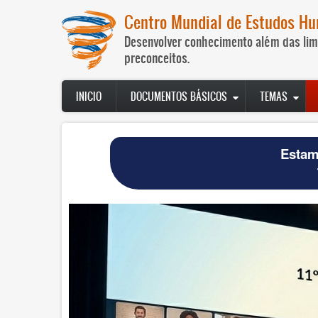
Passar
Centro Mundial de Estudos H
para
o
Desenvolver conhecimento além das lim
conteúdo
preconceitos.
principal
Navegación
INICIO
DOCUMENTOS BÁSICOS
TEMAS
principal
Estam