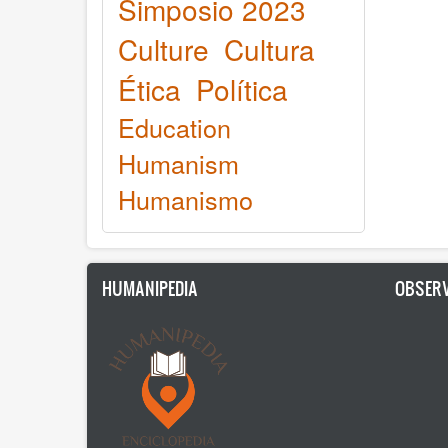
Simposio 2023
Culture
Cultura
Ética
Política
Education
Humanism
Humanismo
HUMANIPEDIA
OBSERV