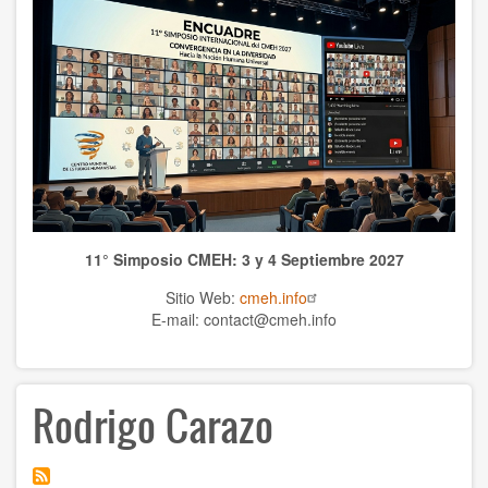
WCHS
TEMAS
Anthrolopogy
Natural sciences
Sciences
11° Simposio CMEH: 3 y 4 Septiembre 2027
Culture
Sitio Web:
cmeh.info
Economy
E-mail: contact@cmeh.info
Education
Rodrigo Carazo
Spirituality
Ethics