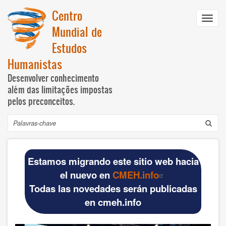
Passar
Centro
para
Toggl
o
Mundial de
navig
conteúdo
Estudos
principal
Humanistas
Desenvolver conhecimento
além das limitações impostas
pelos preconceitos.
Pesquisar
Navegación
INICIO
principal
Estamos migrando este sitio web hacia
DOCUMENTOS BÁSICOS
el nuevo en
CMEH.info
Todas las novedades serán publicadas
Official materials
en cmeh.info
Publications WCHS