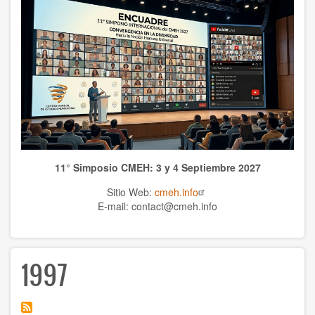
WCHS
TEMAS
Anthrolopogy
Natural sciences
Sciences
11° Simposio CMEH: 3 y 4 Septiembre 2027
Culture
Sitio Web:
cmeh.info
Economy
E-mail: contact@cmeh.info
Education
1997
Spirituality
Ethics