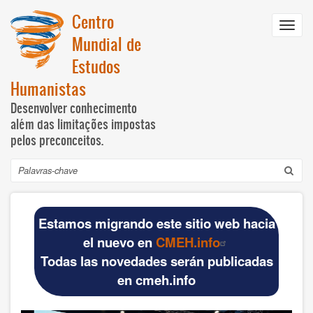
Passar
Centro
para
Toggl
o
Mundial de
navig
conteúdo
Estudos
principal
Humanistas
Desenvolver conhecimento
além das limitações impostas
pelos preconceitos.
Pesquisar
Navegación
INICIO
principal
Estamos migrando este sitio web hacia
DOCUMENTOS BÁSICOS
el nuevo en
CMEH.info
Todas las novedades serán publicadas
Official materials
en cmeh.info
Publications WCHS