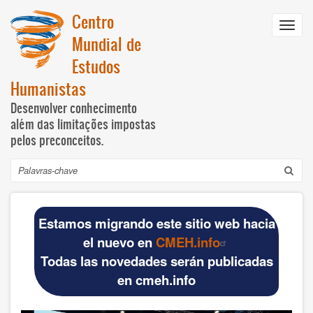
Passar
Centro
para
Toggl
o
Mundial de
navig
conteúdo
Estudos
principal
Humanistas
Desenvolver conhecimento
além das limitações impostas
pelos preconceitos.
Pesquisar
Navegación
INICIO
principal
Estamos migrando este sitio web hacia
DOCUMENTOS BÁSICOS
el nuevo en
CMEH.info
Todas las novedades serán publicadas
Official materials
en cmeh.info
Publications WCHS