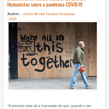
History
Humanistas sobre a pandemia COVID-19
Humanism
Author
Centro Mundial Estudios Humanistas
Year
2020
Nonviolence
Politics
Psicology
Health
Society
AUTOR
Ildefonso Hernández Silva
2025
“À primeira vista dá a impressão de que, quando o ser
Angélica Soler