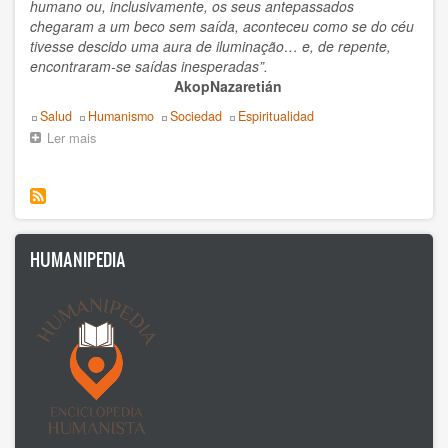
humano ou, inclusivamente, os seus antepassados
chegaram a um beco sem saída, aconteceu como se do céu
Boris Koval
tivesse descido uma aura de iluminação… e, de repente,
encontraram-se saídas inesperadas”.
C Braulio
AkopNazaretián
Topics
Salud
Humanismo
Sociedad
Espiritualidad
CMEH
Ler mais
sobre
Documento
CSU Salvatore Puledda
do
Centro
Carlos Crespo Burgos
Mundial
de
Centro Mondiale di Studi Umanista
Estudos
HUMANIPEDIA
Humanistas
sobre
Centro Mundial Estudios Humanistas
a
pandemia
Centro Mundial de Estudios Humanistas
COVID-
19
Daniel Leon
Daniel R. León