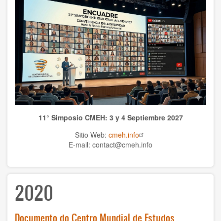
WCHS
TEMAS
Anthrolopogy
Natural sciences
Sciences
11° Simposio CMEH: 3 y 4 Septiembre 2027
Culture
Sitio Web:
cmeh.info
Economy
E-mail: contact@cmeh.info
Education
2020
Spirituality
Ethics
Documento do Centro Mundial de Estudos