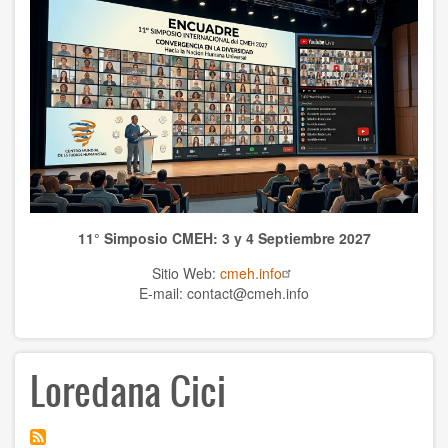
WCHS
TEMAS
Anthrolopogy
Natural sciences
Sciences
11° Simposio CMEH: 3 y 4 Septiembre 2027
Culture
Sitio Web:
cmeh.info
Economy
E-mail: contact@cmeh.info
Education
Loredana Cici
Spirituality
Ethics