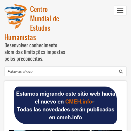
Passar
Centro
para
Toggl
o
Mundial de
navig
conteúdo
Estudos
principal
Humanistas
Desenvolver conhecimento
além das limitações impostas
pelos preconceitos.
Pesquisar
Navegación
INICIO
principal
Estamos migrando este sitio web hacia
DOCUMENTOS BÁSICOS
el nuevo en
CMEH.info
Todas las novedades serán publicadas
Official materials
en cmeh.info
Publications WCHS