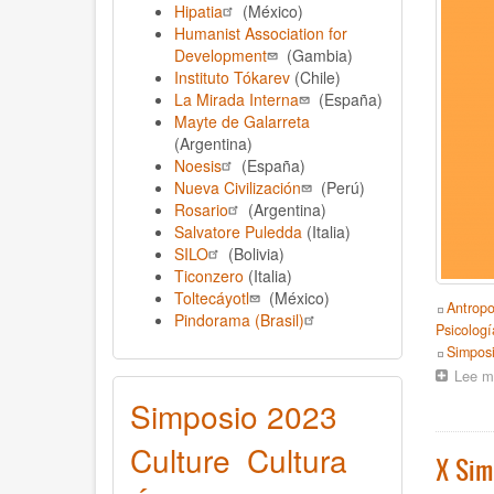
Hipatia
(México)
Humanist Association for
Development
(Gambia)
Instituto Tókarev
(Chile)
La Mirada Interna
(España)
Mayte de Galarreta
(Argentina)
Noesis
(España)
Nueva Civilización
(Perú)
Rosario
(Argentina)
Salvatore Puledda
(Italia)
SILO
(Bolivia)
Ticonzero
(Italia)
Toltecáyotl
(México)
Topics
Antropo
Pindorama (Brasil)
Psicologí
Event
Simpos
Lee m
Simposio 2023
Culture
Cultura
X Sim