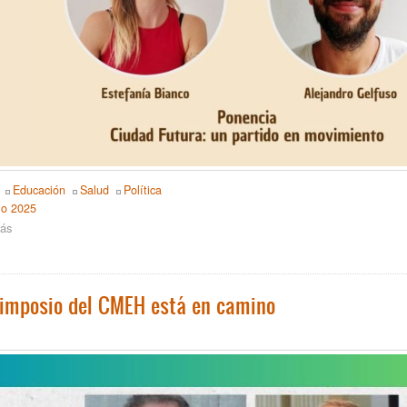
Educación
Salud
Política
io 2025
ás
sobre
En
el
X
Simposio:
Simposio del CMEH está en camino
Sobre
nuevas
formas
de
hacer
política