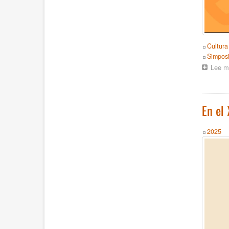
Topics
Cultura
Event
Simpos
Lee m
En el
Year
2025