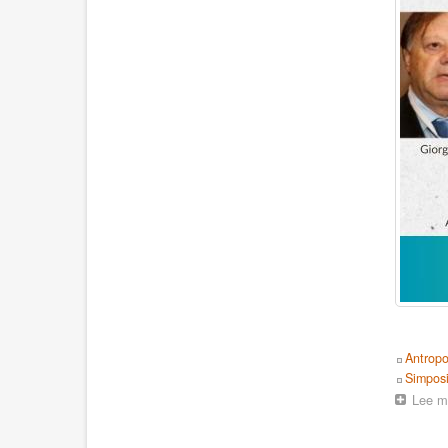
Topics
Antropo
Event
Simpos
Lee m