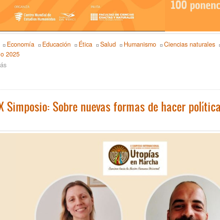
Economía
Educación
Ética
Salud
Humanismo
Ciencias naturales
io 2025
ás
sobre
X
Simposio
Internacional
Humanista:
 X Simposio: Sobre nuevas formas de hacer políti
¡Más
de
100
actividades,
más
de
20
países
conectados!