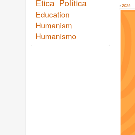
Ética
Política
Year
2025
Education
Humanism
Humanismo