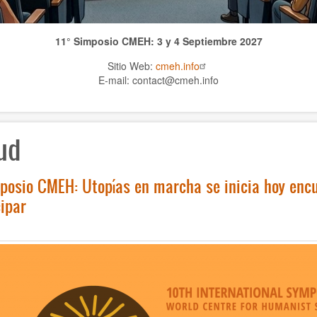
11° Simposio CMEH: 3 y 4 Septiembre 2027
Sitio Web:
cmeh.info
E-mail: contact@cmeh.info
ud
posio CMEH: Utopías en marcha se inicia hoy encu
cipar