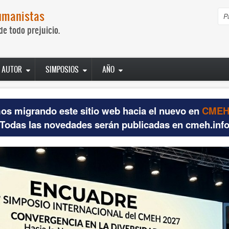
umanistas
B
de todo prejuicio.
AUTOR
SIMPOSIOS
AÑO
os migrando este sitio web hacia el nuevo en
CMEH.
Todas las novedades serán publicadas en cmeh.inf