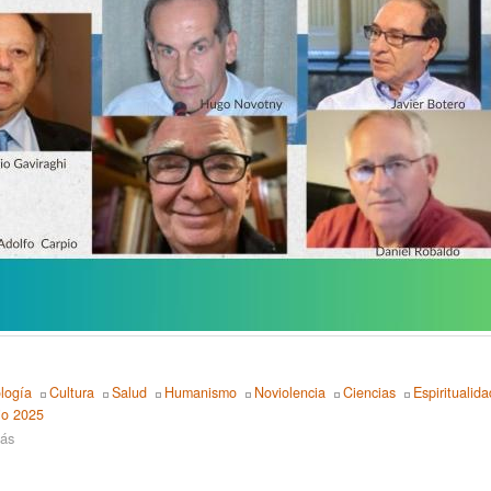
¿Qué
es
Ciudad
Futura?
logía
Cultura
Salud
Humanismo
Noviolencia
Ciencias
Espiritualida
io 2025
ás
sobre
El
X