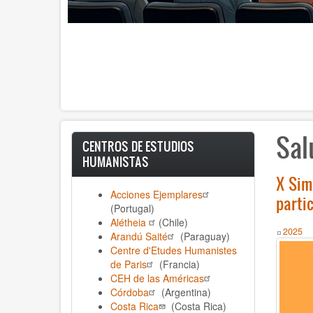
Sal
CENTROS DE ESTUDIOS
HUMANISTAS
X Sim
Acciones Ejemplares
parti
(Portugal)
Alétheia
(Chile)
Year
2025
Arandú Saité
(Paraguay)
Centre d'Etudes Humanistes
de Paris
(Francia)
CEH de las Américas
Córdoba
(Argentina)
Costa Rica
(Costa Rica)