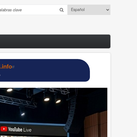
Select
uscar
your
language
info
o