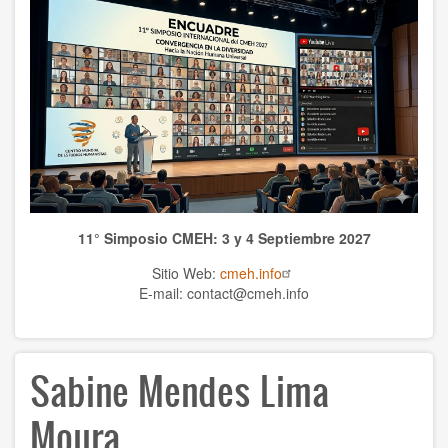
WCHS
TEMAS
Anthrolopogy
Natural sciences
Sciences
11° Simposio CMEH: 3 y 4 Septiembre 2027
Culture
Sitio Web:
cmeh.info
Economy
E-mail: contact@cmeh.info
Education
Sabine Mendes Lima
Spirituality
Ethics
Moura