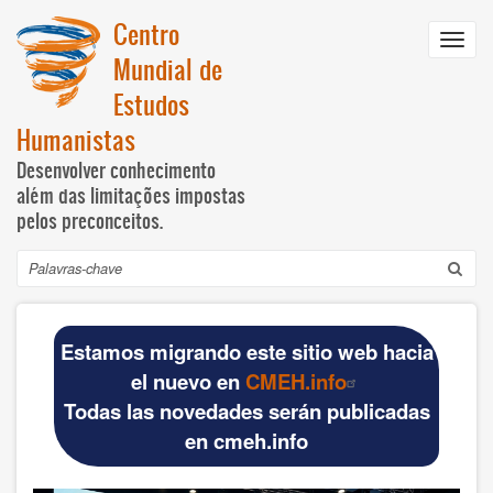
Passar
Centro
para
Toggl
o
Mundial de
navig
conteúdo
Estudos
principal
Humanistas
Desenvolver conhecimento
além das limitações impostas
pelos preconceitos.
Pesquisar
Navegación
INICIO
principal
Estamos migrando este sitio web hacia
DOCUMENTOS BÁSICOS
el nuevo en
CMEH.info
Todas las novedades serán publicadas
Official materials
en cmeh.info
Publications WCHS