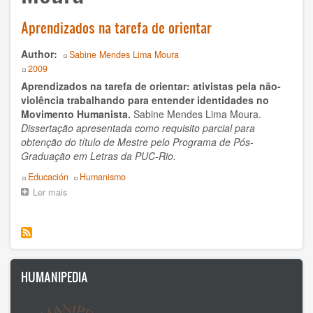
History
Aprendizados na tarefa de orientar
Humanism
Author
Sabine Mendes Lima Moura
Nonviolence
Year
2009
Aprendizados na tarefa de orientar: ativistas pela não-
Politics
violência trabalhando para entender identidades no
Movimento Humanista.
Sabine Mendes Lima Moura.
Psicology
Dissertação apresentada como requisito parcial para
obtenção do título de Mestre pelo Programa de Pós-
Health
Graduação em Letras da PUC-Rio.
Topics
Educación
Humanismo
Society
Ler mais
sobre
Aprendizados
AUTOR
na
tarefa
de
Ildefonso Hernández Silva
orientar
HUMANIPEDIA
2025
Angélica Soler