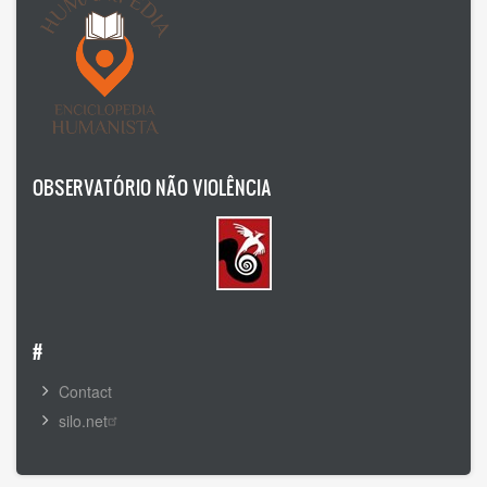
Boris Koval
C Braulio
CMEH
CSU Salvatore Puledda
OBSERVATÓRIO NÃO VIOLÊNCIA
Carlos Crespo Burgos
Centro Mondiale di Studi Umanista
Centro Mundial Estudios Humanistas
#
Centro Mundial de Estudios Humanistas
Contact
Daniel Leon
silo.net
Daniel R. León