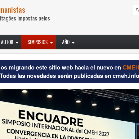
umanistas
P
itações impostas pelos
AUTOR
SIMPOSIOS
AÑO
os migrando este sitio web hacia el nuevo en
CMEH.
Todas las novedades serán publicadas en cmeh.inf