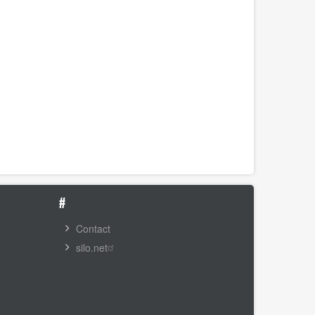
#
Contact
silo.net