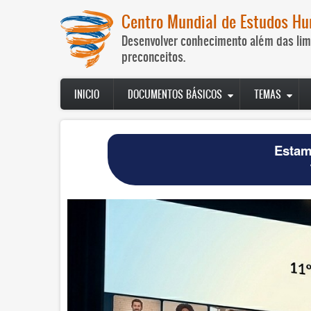
Passar
Centro Mundial de Estudos H
para
o
Desenvolver conhecimento além das lim
conteúdo
preconceitos.
principal
Navegación
INICIO
DOCUMENTOS BÁSICOS
TEMAS
principal
Estam