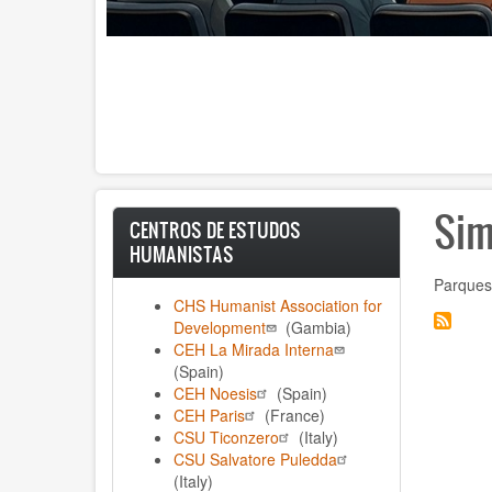
Sim
CENTROS DE ESTUDOS
HUMANISTAS
Parques 
CHS Humanist Association for
Development
(Gambia)
CEH La Mirada Interna
(Spain)
CEH Noesis
(Spain)
CEH Paris
(France)
CSU Ticonzero
(Italy)
CSU Salvatore Puledda
(Italy)