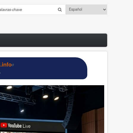
Select
esquisar
your
language
info
o