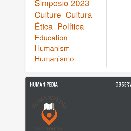
Simposio 2023
Culture
Cultura
Ética
Política
Education
Humanism
Humanismo
HUMANIPEDIA
OBSERV