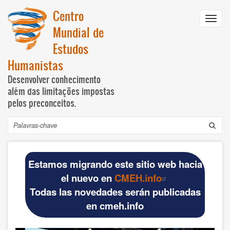
Passar
Centro
para
Toggl
o
Mundial de
navig
conteúdo
Estudos
principal
Humanistas
Desenvolver conhecimento
além das limitações impostas
pelos preconceitos.
Pesquisar
Navegación
INICIO
principal
Estamos migrando este sitio web hacia
DOCUMENTOS BÁSICOS
el nuevo en
CMEH.info
Todas las novedades serán publicadas
Official materials
en cmeh.info
Publications WCHS