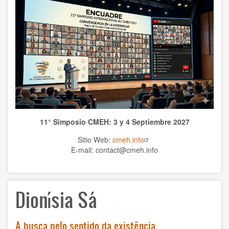
WCHS
TEMAS
Anthrolopogy
Natural sciences
Sciences
11° Simposio CMEH: 3 y 4 Septiembre 2027
Culture
Sitio Web:
cmeh.info
Economy
E-mail: contact@cmeh.info
Education
Dionísia Sá
Spirituality
Ethics
A busca pelo sentido da existência