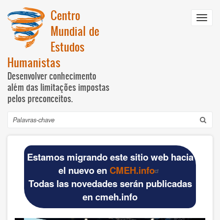
Passar
Centro
para
Toggl
o
Mundial de
navig
conteúdo
Estudos
principal
Humanistas
Desenvolver conhecimento
além das limitações impostas
pelos preconceitos.
Pesquisar
Navegación
INICIO
principal
Estamos migrando este sitio web hacia
DOCUMENTOS BÁSICOS
el nuevo en
CMEH.info
Todas las novedades serán publicadas
Official materials
en cmeh.info
Publications WCHS