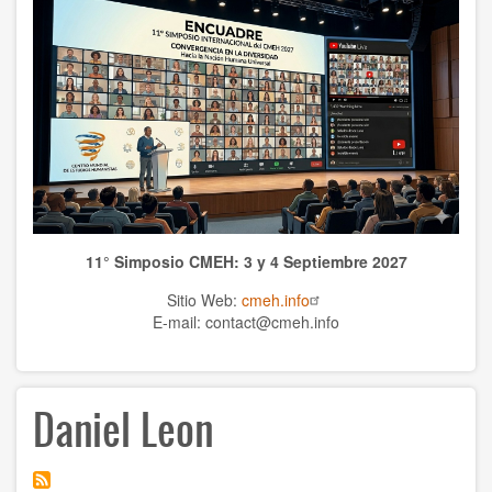
WCHS
TEMAS
Anthrolopogy
Natural sciences
Sciences
11° Simposio CMEH: 3 y 4 Septiembre 2027
Culture
Sitio Web:
cmeh.info
Economy
E-mail: contact@cmeh.info
Education
Daniel Leon
Spirituality
Ethics