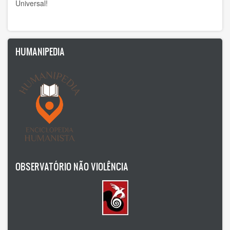
Premios Nobel de la Paz
Universal!
Raffaele Tumino
Rita Valinho
HUMANIPEDIA
Roberta Consilvio
Rodrigo Carazo
Sabine Mendes Lima Moura
Silo
Silvia Bercú
OBSERVATÓRIO NÃO VIOLÊNCIA
Silvia Swinden
Simposio 2025
Tatiana de Barelli y Philippe Moal