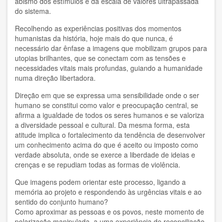
abismo dos estímulos e da escala de valores ultrapassada
Hugo Novotny
do sistema.
Recolhendo as experiências positivas dos momentos
Humanist World Center of Studies
humanistas da história, hoje mais do que nunca, é
necessário dar ênfase a imagens que mobilizam grupos para
Ibar Zepeda y Doris Balvín
utopias brilhantes, que se conectam com as tensões e
necessidades vitais mais profundas, guiando a humanidade
Javier Tolcachier
numa direção libertadora.
Jordi Jiménez
Direção em que se expressa uma sensibilidade onde o ser
humano se constitui como valor e preocupação central, se
Jorge Pompei
afirma a igualdade de todos os seres humanos e se valoriza
a diversidade pessoal e cultural. Da mesma forma, esta
Juan Espinosa
atitude implica o fortalecimento da tendência de desenvolver
um conhecimento acima do que é aceito ou imposto como
verdade absoluta, onde se exerce a liberdade de ideias e
Juan Manuel Vega
crenças e se repudiam todas as formas de violência.
Loredana Cici
Que imagens podem orientar este processo, ligando a
memória ao projeto e respondendo às urgências vitais e ao
Lorenzo Palumbo
sentido do conjunto humano?
Como aproximar as pessoas e os povos, neste momento de
Lourdes Cuellar
polarização manipulada, a uma experiência de reconciliação