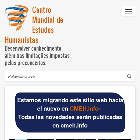
Passar
Centro
para
Toggl
o
Mundial de
navig
conteúdo
Estudos
principal
Humanistas
Desenvolver conhecimento
além das limitações impostas
pelos preconceitos.
Pesquisar
Navegación
INICIO
principal
Estamos migrando este sitio web hacia
DOCUMENTOS BÁSICOS
el nuevo en
CMEH.info
Todas las novedades serán publicadas
Official materials
en cmeh.info
Publications WCHS