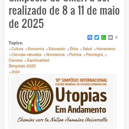
History
realizado de 8 a 11 de maio
Humanism
de 2025
Nonviolence
Facebook
Twitter
WhatsApp
Email
Politics
Topics
Cultura
Economía
Educación
Ética
Salud
Humanismo
Psicology
Ciencias naturales
Noviolencia
Política
Psicología
Ciencias
Espiritualidad
Health
Simpósio 2025
2024
Society
Body
AUTOR
Ildefonso Hernández Silva
2025
Angélica Soler