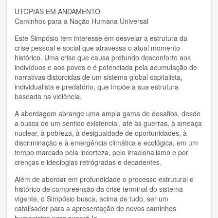
UTOPIAS EM ANDAMENTO
Boris Koval
Caminhos para a Nação Humana Universal
C Braulio
Este Simpósio tem interesse em desvelar a estrutura da
crise pessoal e social que atravessa o atual momento
CMEH
histórico. Uma crise que causa profundo desconforto aos
indivíduos e aos povos e é potenciada pela acumulação de
narrativas distorcidas de um sistema global capitalista,
CSU Salvatore Puledda
individualista e predatório, que impõe a sua estrutura
baseada na violência.
Carlos Crespo Burgos
A abordagem abrange uma ampla gama de desafios, desde
Centro Mondiale di Studi Umanista
a busca de um sentido existencial, até às guerras, à ameaça
nuclear, à pobreza, à desigualdade de oportunidades, à
Centro Mundial Estudios Humanistas
discriminação e à emergência climática e ecológica, em um
tempo marcado pela incerteza, pelo irracionalismo e por
Centro Mundial de Estudios Humanistas
crenças e ideologias retrógradas e decadentes.
Além de abordar em profundidade o processo estrutural e
Daniel Leon
histórico de compreensão da crise terminal do sistema
vigente, o Simpósio busca, acima de tudo, ser um
Daniel R. León
catalisador para a apresentação de novos caminhos