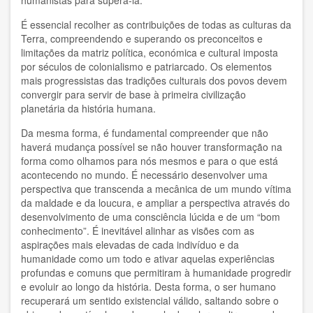
humanistas para superá-la.
Dionísia Sá
É essencial recolher as contribuições de todas as culturas da
Doris Balvín
Terra, compreendendo e superando os preconceitos e
limitações da matriz política, económica e cultural imposta
Edmondo Grassi
por séculos de colonialismo e patriarcado. Os elementos
mais progressistas das tradições culturais dos povos devem
Eduardo Gozalo
convergir para servir de base à primeira civilização
planetária da história humana.
Efrén Villareal
Da mesma forma, é fundamental compreender que não
haverá mudança possível se não houver transformação na
Federico Rojas
forma como olhamos para nós mesmos e para o que está
acontecendo no mundo. É necessário desenvolver uma
Fernando Garzón Orellana
perspectiva que transcenda a mecânica de um mundo vítima
da maldade e da loucura, e ampliar a perspectiva através do
Francesca Dragotto
desenvolvimento de uma consciência lúcida e de um “bom
conhecimento”. É inevitável alinhar as visões com as
François Giorgi
aspirações mais elevadas de cada indivíduo e da
humanidade como um todo e ativar aquelas experiências
Fulvio De Vita
profundas e comuns que permitiram à humanidade progredir
e evoluir ao longo da história. Desta forma, o ser humano
Hervé Andrés
recuperará um sentido existencial válido, saltando sobre o