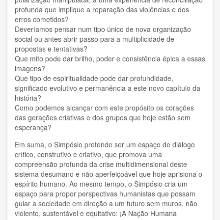
profunda que implique a reparação das violências e dos
Luz Jahnen
erros cometidos?
Deveríamos pensar num tipo único de nova organização
Luís Filipe Guerra
social ou antes abrir passo para a multiplicidade de
propostas e tentativas?
Luís Guerra Y Lía Méndez
Que mito pode dar brilho, poder e consistência épica a essas
imagens?
Que tipo de espiritualidade pode dar profundidade,
Marcela Latorre
significado evolutivo e permanência a este novo capítulo da
história?
Moreno Daini
Como podemos alcançar com este propósito os corações
das gerações criativas e dos grupos que hoje estão sem
Nestor Tato
esperança?
Olivier Turquet
Em suma, o Simpósio pretende ser um espaço de diálogo
crítico, construtivo e criativo, que promova uma
Oscar Cevey
compreensão profunda da crise multidimensional deste
sistema desumano e não aperfeiçoável que hoje aprisiona o
Paulo Magalhães
espírito humano. Ao mesmo tempo, o Simpósio cria um
espaço para propor perspectivas humanistas que possam
Philippe Moal
guiar a sociedade em direção a um futuro sem muros, não
violento, sustentável e equitativo: ¡A Nação Humana