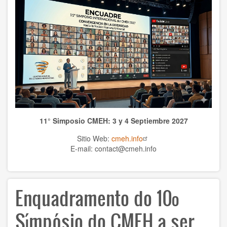
WCHS
TEMAS
Anthrolopogy
Natural sciences
Sciences
11° Simposio CMEH: 3 y 4 Septiembre 2027
Culture
Sitio Web:
cmeh.info
Economy
E-mail: contact@cmeh.info
Education
Enquadramento do 10º
Spirituality
Ethics
Símpósio do CMEH a ser